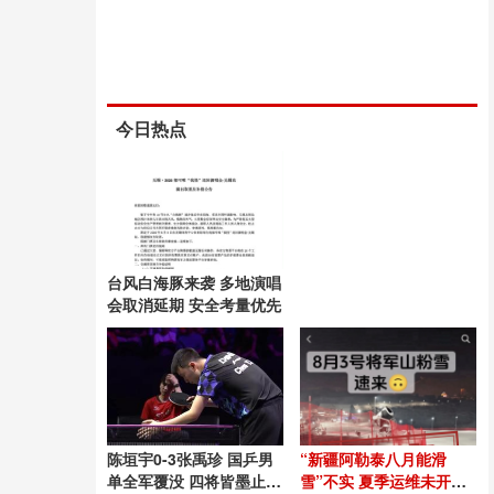
今日热点
台风白海豚来袭 多地演唱
会取消延期 安全考量优先
陈垣宇0-3张禹珍 国乒男
“新疆阿勒泰八月能滑
单全军覆没 四将皆墨止步
雪”不实 夏季运维未开放