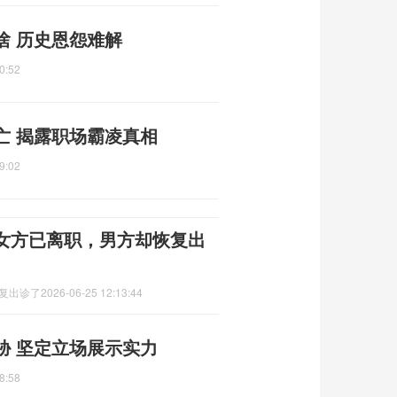
啥 历史恩怨难解
0:52
亡 揭露职场霸凌真相
9:02
女方已离职，男方却恢复出
恢复出诊了
2026-06-25 12:13:44
胁 坚定立场展示实力
8:58