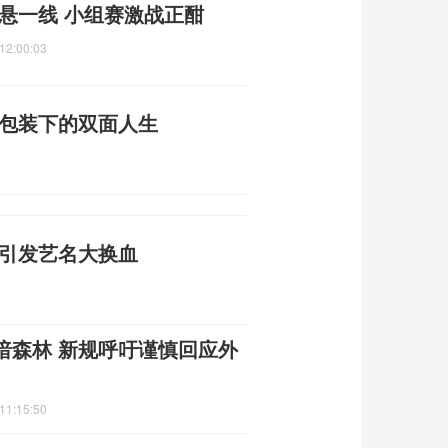
悬一线 小组赛激战正酣
12:00:03
份包装下的双面人生
规引发艺名大换血
暗森林 新规呼吁谨慎回应外
11:15:50