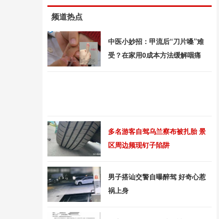
频道热点
中医小妙招：甲流后“刀片嗓”难
受？在家用0成本方法缓解咽痛
多名游客自驾乌兰察布被扎胎 景
区周边频现钉子陷阱
男子搭讪交警自曝醉驾 好奇心惹
祸上身