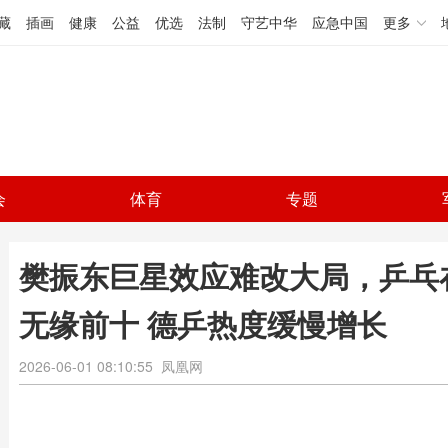
藏
插画
健康
公益
优选
法制
守艺中华
应急中国
更多
会
体育
专题
樊振东巨星效应难改大局，乒乓
无缘前十 德乒热度缓慢增长
2026-06-01 08:10:55
凤凰网