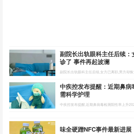
副院长出轨眼科主任后续：
诊了 事件再起波澜
副院长出轨眼科主任后续,女方已离职,男方却
中疾控发布提醒：近期鼻病
需科学护理
中疾控发布提醒,近期鼻病毒检测阳性率上升
20
味全硬蹭NFC事件最新进