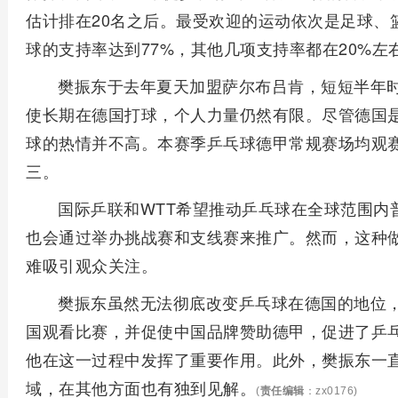
估计排在20名之后。最受欢迎的运动依次是足球、
球的支持率达到77%，其他几项支持率都在20%左
樊振东于去年夏天加盟萨尔布吕肯，短短半年
使长期在德国打球，个人力量仍然有限。尽管德国
球的热情并不高。本赛季乒乓球德甲常规赛场均观赛
三。
国际乒联和WTT希望推动乒乓球在全球范围内
也会通过举办挑战赛和支线赛来推广。然而，这种
难吸引观众关注。
樊振东虽然无法彻底改变乒乓球在德国的地位
国观看比赛，并促使中国品牌赞助德甲，促进了乒
他在这一过程中发挥了重要作用。此外，樊振东一
域，在其他方面也有独到见解。
(
责任编辑
：zx0176)