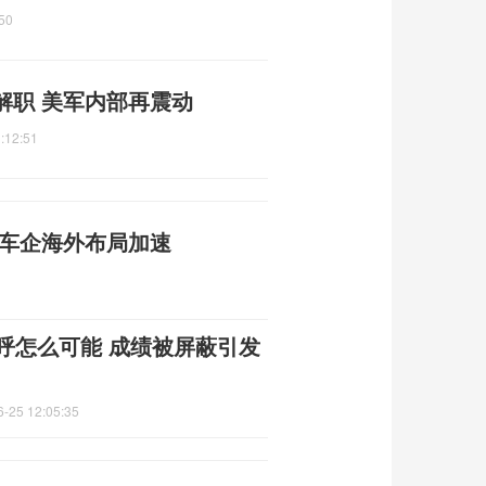
50
解职 美军内部再震动
:12:51
国车企海外布局加速
呼怎么可能 成绩被屏蔽引发
6-25 12:05:35