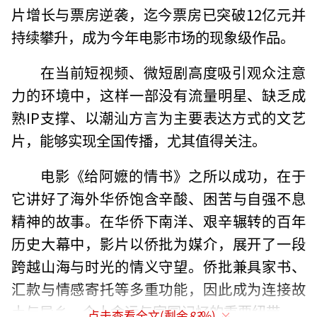
片增长与票房逆袭，迄今票房已突破12亿元并
持续攀升，成为今年电影市场的现象级作品。
在当前短视频、微短剧高度吸引观众注意
力的环境中，这样一部没有流量明星、缺乏成
熟IP支撑、以潮汕方言为主要表达方式的文艺
片，能够实现全国传播，尤其值得关注。
电影《给阿嬷的情书》之所以成功，在于
它讲好了海外华侨饱含辛酸、困苦与自强不息
精神的故事。在华侨下南洋、艰辛辗转的百年
历史大幕中，影片以侨批为媒介，展开了一段
跨越山海与时光的情义守望。侨批兼具家书、
汇款与情感寄托等多重功能，因此成为连接故
土与异乡、个人命运与家国记忆的重要纽带。
点击查看全文(剩余
83
%)