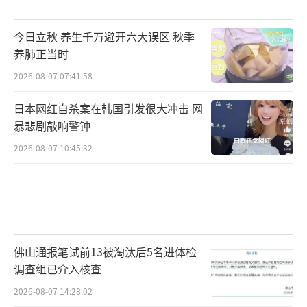
为其破圈的重要助力。虽然不少情节设定于泰
今日立秋 养生千万避开六大误区 秋季
国，但影片主要取景于潮汕地区：汕头海平路
养肺正当时
骑楼、潮州龙湖古寨、揭阳洋淇村等场景，不
2026-08-07 07:41:58
仅具有鲜明的岭南风貌，也让影片始终保有一
种真实可感的生活肌理。这种带着泥土气息的
日本网红自杀案在韩国引发很大冲击 网
生活细节与质感，让潮汕文化、华侨记忆与岭
暴悲剧敲响警钟
南人情突破地域限制，形成更具普遍性的情感
2026-08-07 10:45:32
共鸣与文化感染力。
《给阿嬷的情书》的破圈并非偶然，既源
于创作者长期扎根地方文化、坚持本土表达的
积累，也得益于广东近年来对中小成本电影的
佛山通报笔试前13被淘汰后5名进体检
调查组已介入核查
扶持。更重要的是，影片以侨批文化、华侨记
忆与潮汕乡土经验为切口，进一步强化了当代
2026-08-07 14:28:02