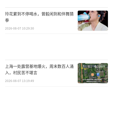
展现出女性的坚韧与担当；而谢南枝真正令人
玲花累到不停喝水，曾毅闲到和伴舞猜
动容的是她在命运骤变之后，依然选择承担起
拳
超越个人得失的责任。她在一封封侨批与善意
2026-08-07 10:29:30
谎言中，努力替郑木生延续着一个远在故乡
的“家”的希望，也维系着两个家庭间的精神
联结，更让“胡马依北风，越鸟巢南枝”式的
故土之恋和离乱岁月中的温情有了具象而细腻
的银幕表达。
上海一处露营基地爆火，周末数百人涌
入，村民苦不堪言
土生土长的潮汕女孩李思潼谈及自己的表
2026-08-07 13:19:49
演经历时表示，在湾区这片土地上成长给了她
天然的共情力。从小耳濡目染的乡情，还有老
一辈重情重义、坚韧敢拼的精神以及贯穿在电
影里的一些民俗，让她更快地理解角色，也更