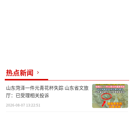
传递着中国人重情重义的精神底色，还有人与
人之间纯粹的情感和人们对于家国的责
任。”她认为，影片很好地传达了中国人真善
美的一面。
影片在历史与现实的交错叙事中，通过大
量闪回、回忆与想象镜头，形成多重时空彼此
交织的复调式叙事，让观众在人物命运沉浮
热点新闻
中，重新理解华侨下南洋背后的漂泊、坚韧以
山东菏泽一件元青花杯失踪 山东省文旅
及始终割不断的乡土根脉。
厅：已受理相关投诉
影片另一成功之处在于塑造了一群真实可
2026-08-07 13:22:51
信、能够打动观众的人物。英年早逝的木生身
上兼具青年人的热血、善良与命运无常带来的
遗憾；留守潮汕故乡的叶淑柔则在漫长等待中