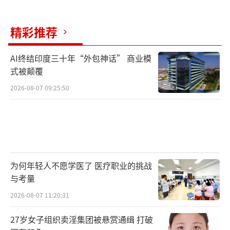
容易代入那个年代华侨的处境。这种来自地域
文化的气质使她的表演呈现出一种“天然去雕
精彩推荐
饰”的真实感。她坦言，自己没有表演技巧，
只能用最笨的方法，就是去理解谢南枝、成为
AI终结印度三十年“外包神话” 商业模
式被颠覆
谢南枝。也因此，观众在影片中看到的是朴素
2026-08-07 09:25:50
而直接的情感流露。
包括同样非科班出身的郑木生扮演者王彦
桐、青年叶淑柔扮演者王晓慧等的表现，也再
次证明真诚自然的表演可以支撑起一部中小成
本文艺片。这也是潮汕籍导演蓝鸿春自《爸，
为何年轻人不愿学医了 医疗职业的挑战
与考量
我一定行的》《带你去见我妈》以来始终坚持
2026-08-07 11:20:31
的风格。影片中的晓伟、如姨、舅婆、狄功、
谢父等人物，也都带着鲜明的生活气息与地方
27岁女子组织卖淫集团被悬赏通缉 打破