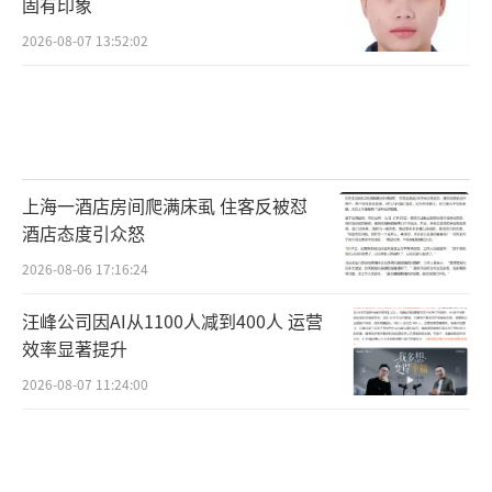
质感，共同塑造了一组真实可感、守望相助的
固有印象
人物群像。
2026-08-07 13:52:02
《给阿嬷的情书》能够突破地域限制、形
成全国性传播，还在于它回应了当下观众对于
真实情感、生活质感与文化根脉的期待。影片
迄今在豆瓣获得9.2的高分，因为它所呈现的那
上海一酒店房间爬满床虱 住客反被怼
种人与人之间的信义、牵挂与责任感，在今天
酒店态度引众怒
依然具有强烈的感染力。
2026-08-06 17:16:24
当下社会高速运转，而影片沉静舒缓的情
汪峰公司因AI从1100人减到400人 运营
效率显著提升
感表达与真挚质朴的乡土情怀，契合了大众内
2026-08-07 11:24:00
心深处的情感诉求，唤醒了更多观众关于亲
情、乡土与精神归属的共同经验。
与此同时，影片浓郁的地域文化表达也成