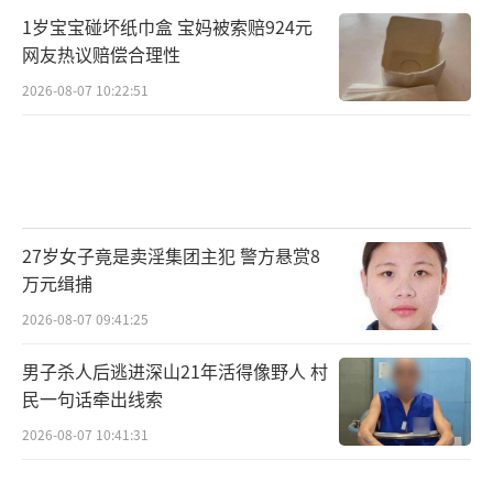
观众对亲情伦理、家国情怀与文化根脉的情感
1岁宝宝碰坏纸巾盒 宝妈被索赔924元
认同。
网友热议赔偿合理性
2026-08-07 10:22:51
这部影片的破圈说明，真正能够穿透市场
与代际、实现广泛共鸣的依然是真实的人物、
真诚的情感以及深植于中国社会文化经验的叙
事力量。这也为当下中国电影尤其是中小成本
电影的发展提供了一条值得珍视的路径。
（责任
27岁女子竟是卖淫集团主犯 警方悬赏8
万元缉捕
编辑：0764）
2026-08-07 09:41:25
男子杀人后逃进深山21年活得像野人 村
民一句话牵出线索
2026-08-07 10:41:31