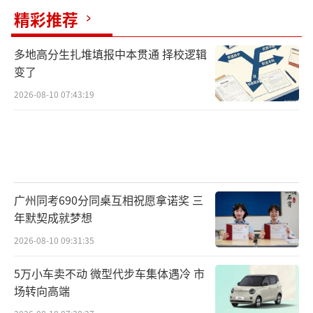
类的，必须要有教育部门颁发的办学许可证。
精彩推荐
去年国家部委发布的规定明确禁止任何组织或
个人面向未成年人开展教育矫治、行为矫正、
多地高分生扎堆填报中本贯通 择校逻辑
戒治网瘾等专门教育性质的活动。此外，律师
变了
表示，无论是成年人还是未成年人，违背其意
2026-08-10 07:43:19
愿强制送入以限制人身自由、实施体罚为管理
手段的戒网瘾机构，都是对公民人身自由的严
重侵犯。
（责任编辑：zx0001）
广州同考690分同桌互相祝愿拿诺奖 三
年默契成就梦想
2026-08-10 09:31:35
5万小车卖不动 微型代步车集体遇冷 市
场转向高端