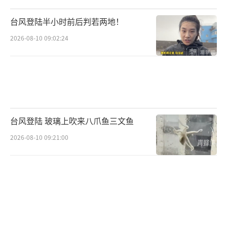
家长希望改变孩子，有些则不想管孩子。
台风登陆半小时前后判若两地！
记者在社交平台上发现，一名网友感谢励
2026-08-10 09:02:24
萱教育让他的儿子变得听话，晒出儿子在机构
里的学习生活照片。评论区里，有网友问是否
挨打，该网友回复称确实挨打了。
记者查询发现，励萱教育及其创始人孟素
德曾被当地媒体报道，称其已帮助全国多地的
台风登陆 玻璃上吹来八爪鱼三文鱼
青少年纠正不良习惯。然而，三门峡市教育局
2026-08-10 09:21:00
工作人员表示，教育部门没有审批这个学校，
目前正配合公安部门开展综合治理工作。
专家指出，类似机构如果是服务类性质的
社会机构，不需要教育部门审查；如果是教育