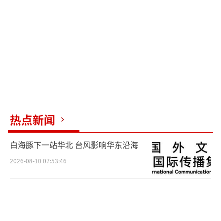
被告知是去做笔录，但实际上是被送到戒网瘾
学校。在校期间，她经历了长时间的体罚，包
括做平板支撑两个小时和踮起脚尖半蹲等。她
不敢向家人透露自己的情况，后来因为要参加
考试，母亲将她接了出来。晓燕表示，这种经
历让她与家人的关系恶化，现在已经辍学，很
少与家人联系。
热点新闻
小羽也是励萱教育的一名学员，她表示刚
白海豚下一站华北 台风影响华东沿海
去的时候感觉还不错，但后来一些排长和班长
2026-08-10 07:53:46
开始体罚学生。她认为励萱对她有一定帮助，
虽然不多。她提到，在励萱有未成年人也有成
年人，大多数是青少年，也有一些是20岁的成
年人。这些孩子和家庭的关系各有不同，有些