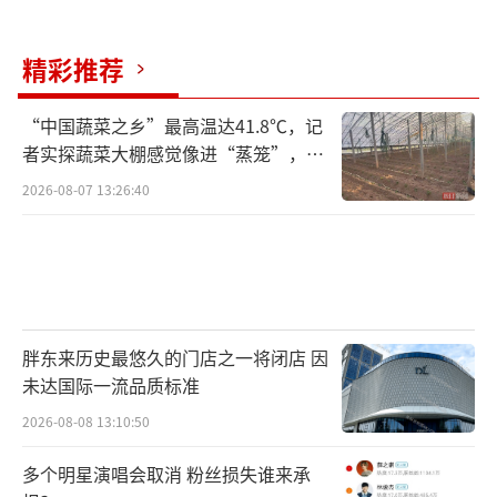
精彩推荐
“中国蔬菜之乡”最高温达41.8℃，记
者实探蔬菜大棚感觉像进“蒸笼”，有
村民称只能凌晨两点起来干活
2026-08-07 13:26:40
胖东来历史最悠久的门店之一将闭店 因
未达国际一流品质标准
2026-08-08 13:10:50
多个明星演唱会取消 粉丝损失谁来承