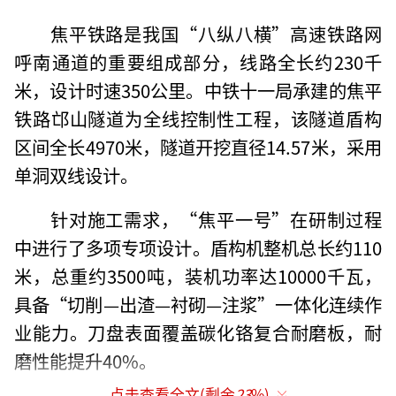
焦平铁路是我国“八纵八横”高速铁路网
呼南通道的重要组成部分，线路全长约230千
米，设计时速350公里。中铁十一局承建的焦平
铁路邙山隧道为全线控制性工程，该隧道盾构
区间全长4970米，隧道开挖直径14.57米，采用
单洞双线设计。
针对施工需求，“焦平一号”在研制过程
中进行了多项专项设计。盾构机整机总长约110
米，总重约3500吨，装机功率达10000千瓦，
具备“切削—出渣—衬砌—注浆”一体化连续作
业能力。刀盘表面覆盖碳化铬复合耐磨板，耐
磨性能提升40%。
点击查看全文(剩余
23
%)