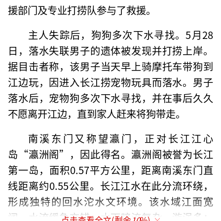
援部门及专业打捞队参与了救援。
主人失踪后，狗狗多次下水寻找。5月28
日，落水失联男子的遗体被发现并打捞上岸。
据目击者称，该男子当天早上骑摩托车带狗到
江边玩，因进入长江捞宠物玩具而落水。男子
落水后，宠物狗多次下水寻找，并在事后久久
不愿离开江边，直到家人赶来将狗带走。
南溪东门又称望瀛门，正对长江江心
岛“瀛洲阁”，因此得名。瀛洲阁被誉为长江
第一岛，面积0.57平方公里，距离南溪东门直
线距离约0.55公里。长江江水在此分流环绕，
形成独特的回水沱水文环境。该水域江面宽
阔、水流缓急交错，水下暗流复杂、漩涡多；
点击查看全文(剩余
10
%)