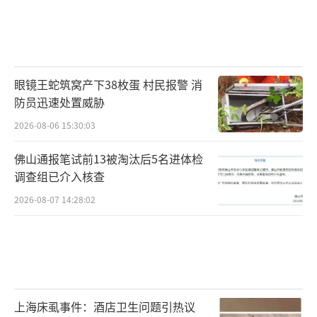
眼镜王蛇筑窝产下38枚蛋 村民报警 消
防员迅速处置威胁
2026-08-06 15:30:03
佛山通报笔试前13被淘汰后5名进体检
调查组已介入核查
2026-08-07 14:28:02
上海床虱事件：酒店卫生问题引热议