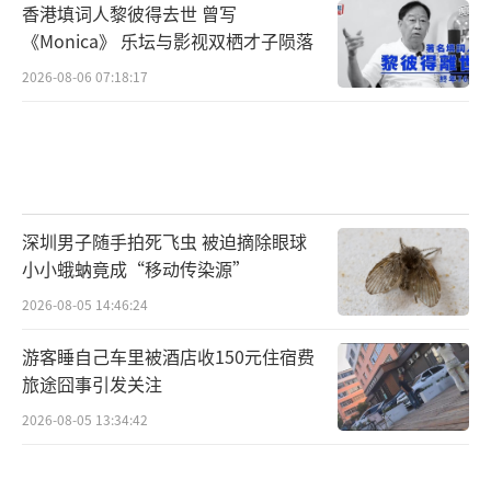
香港填词人黎彼得去世 曾写
《Monica》 乐坛与影视双栖才子陨落
2026-08-06 07:18:17
深圳男子随手拍死飞虫 被迫摘除眼球
小小蛾蚋竟成“移动传染源”
2026-08-05 14:46:24
游客睡自己车里被酒店收150元住宿费
旅途囧事引发关注
2026-08-05 13:34:42