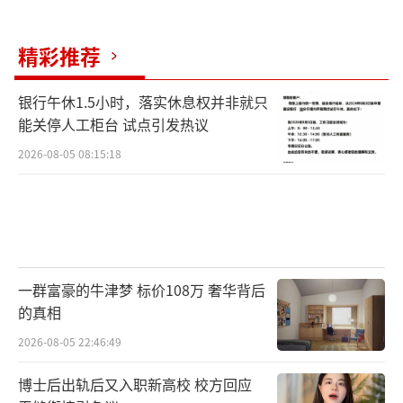
有学者建议先根据车重增加高速公路通行费。
精彩推荐
国际经验来看，多国已针对新能源车建立
或拟建立与道路损耗挂钩的收费机制。美国得
银行午休1.5小时，落实休息权并非就只
州自2023年起对纯电动车征收每年200美元的
能关停人工柜台 试点引发热议
注册专项费，用于道路建设与养护。日本从202
2026-08-05 08:15:18
8年起对私人纯电动车和插电混动车额外征
收“EV重量税”，采用车越重、税额越高的阶
梯机制，以弥合电动车普及导致的燃油税缺
口。这些做法的核心逻辑都是让车重更大、道
路损耗更多的新能源车承担更多养护成本。
一群富豪的牛津梦 标价108万 奢华背后
的真相
回顾过去，当初的扶持政策已经出色地完
2026-08-05 22:46:49
成了历史使命。或许是时候让路权成本回归公
博士后出轨后又入职新高校 校方回应
平了。
（责任编辑：0882）