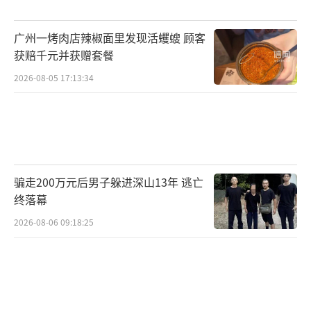
的运行逻辑，比如科技创新驱动、提升产业链
广州一烤肉店辣椒面里发现活蠼螋 顾客
韧性和高质量发展。新能源汽车购置税减免政
获赔千元并获赠套餐
策从2026年初开始退坡，从全免调整为减半征
2026-08-05 17:13:34
收。
同济大学汽车学院教授韩志玉表示，如今
新能源汽车渗透率已突破50%这一关键节点，
产业已经从政策驱动转变为市场驱动，税收政
骗走200万元后男子躲进深山13年 逃亡
策是时候实现“油电同权”。多名业内人士透
终落幕
露，相关监管部门已开始研讨以车重为计税依
2026-08-06 09:18:25
据的汽车税收制度改革。韩志玉建议，将现行
按发动机排量征收的汽车消费税改为以车辆整
备质量为计税依据；同时，将日常充电纳入税
费体系，车越重、用电越多，税费就越高。也