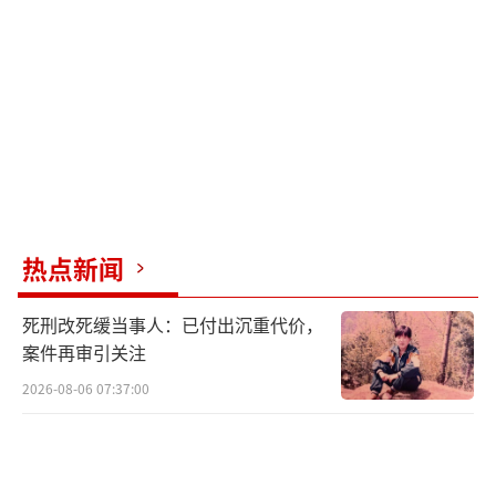
从1.3吨攀升至1.7吨，净增近400公斤。而新能
源车是这场“增重竞赛”的主力。根据中国汽
车流通协会专家委员会的数据，2025年至2026
年期间，在售新能源车的整备质量均值已突破2
吨，共有12款车型整备质量在3吨及以上。车重
增加对道路的损耗显而易见，蔚来创始人李斌
给出的数据表明，车重每增加20%，对路面的
破坏率将变成原来的2.07倍。
热点新闻
最初，我国对新能源汽车的补贴和购置税
死刑改死缓当事人：已付出沉重代价，
减免政策是为了培育产业发展。得益于此，我
案件再审引关注
国新能源汽车产业迅速壮大，不仅使我国由汽
2026-08-06 07:37:00
车大国迈向汽车强国，还引领了全球汽车产业
实现绿色转型升级。站在新能源车渗透率超过5
0%的节点，产业政策正在回归更强调发展质效