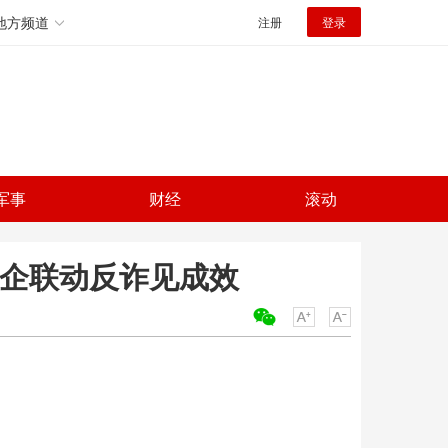
地方频道
注册
登录
军事
财经
滚动
警企联动反诈见成效
关键词：