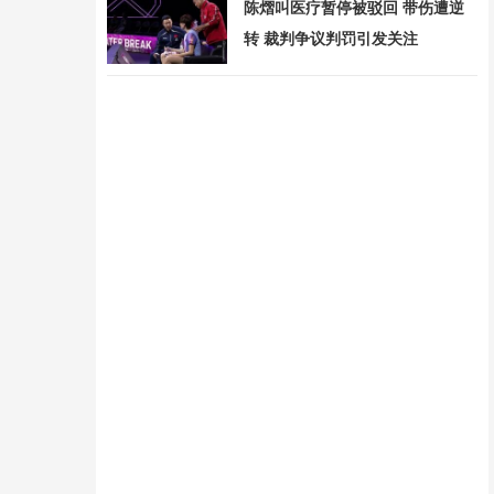
陈熠叫医疗暂停被驳回 带伤遭逆
转 裁判争议判罚引发关注