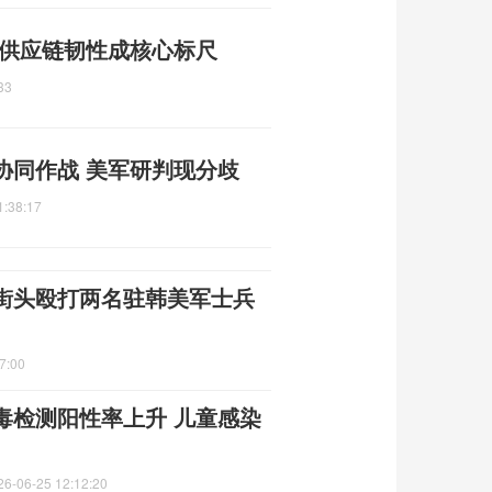
 供应链韧性成核心标尺
33
协同作战 美军研判现分歧
1:38:17
街头殴打两名驻韩美军士兵
7:00
毒检测阳性率上升 儿童感染
26-06-25 12:12:20