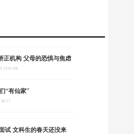
矫正机构 父母的恐惧与焦虑
5 12:31:56
们“有仙家”
:30:17
次面试 文科生的春天还没来