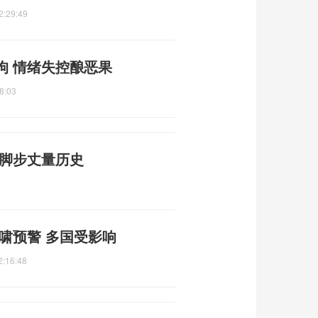
2:29:49
拘 情绪失控酿恶果
8:03
用脚步丈量历史
啸预警 多国受影响
2:16:48