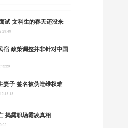
次面试 文科生的春天还没来
2:29:49
民宿 政策调整并非针对中国
:12:29
生妻子 签名被伪造维权难
12:18:18
亡 揭露职场霸凌真相
9:02