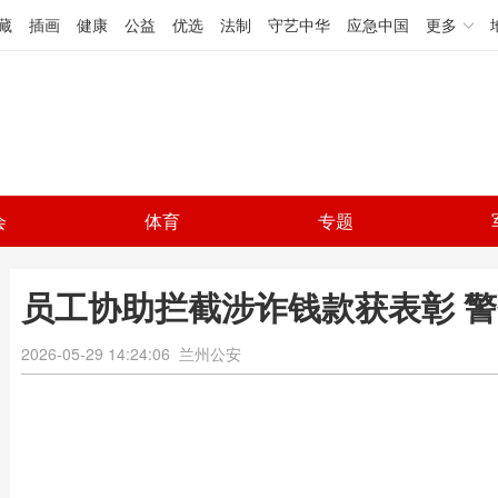
藏
插画
健康
公益
优选
法制
守艺中华
应急中国
更多
会
体育
专题
员工协助拦截涉诈钱款获表彰 
2026-05-29 14:24:06
兰州公安