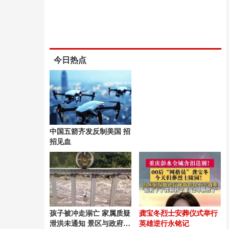
今日热点
中国五箭齐发反制美国 招
招见血
孩子被冲走溺亡 家属质疑
龚宝冬烈士安葬仪式举行
泄洪未通知 景区与政府说
英雄逆行永铭记