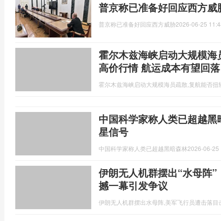
普京称已准备好回应西方威
普京称已准备好回应西方威胁
2026-06-25 11:4
霍尔木兹海峡启动大规模海
高价行情 航运成本有望回落
霍尔木兹海峡启动大规模海员疏散,复航能否扭
中国科学家称人类已超越黑
星信号
中国科学家称人类已超越黑暗森林
2026-06-25 
伊朗无人机群摆出“水母阵”
撼一幕引发争议
伊朗无人机群摆出水母阵,美军飞行员遭击落目