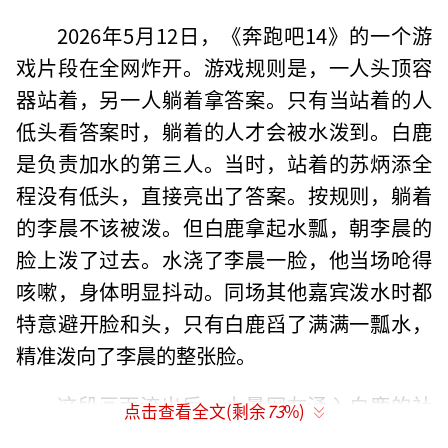
2026年5月12日，《奔跑吧14》的一个游
戏片段在全网炸开。游戏规则是，一人头顶容
器站着，另一人躺着拿答案。只有当站着的人
低头看答案时，躺着的人才会被水泼到。白鹿
是负责加水的第三人。当时，站着的苏炳添全
程没有低头，直接亮出了答案。按规则，躺着
的李晨不该被泼。但白鹿拿起水瓢，朝李晨的
脸上泼了过去。水浇了李晨一脸，他当场呛得
咳嗽，身体明显抖动。同场其他嘉宾泼水时都
特意避开脸和头，只有白鹿舀了满满一瓢水，
精准泼向了李晨的整张脸。
这段画面流出后，大量网友涌入白鹿的社
点击查看全文(剩余
73
%)
交平台评论区质问。她的账号在48小时内掉粉