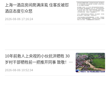
这笔款项通过基金会定向用于湖南洪水灾区，
上海一酒店房间爬满床虱 住客反被怼
为受灾儿童及家庭采购急需的应急物资。根据
酒店态度引众怒
官方信息，白鹿是此次灾情曝光后，首位公开
2026-08-06 17:16:24
捐款的演艺界人士。她的捐款没有预热、没有
通稿，基金会发文时，善款已经用于采购婴幼
儿奶粉、御寒衣物、药品等物资，并在次日就
送达了灾区。
10年前救人上央视的小伙抗洪牺牲 30
官方致谢的消息传出后，网络舆论出现了
岁村干部牺牲前一把推开同事 致敬！送
别！
明显的转向。此前指责她“没分寸”、“不尊
2026-08-06 10:52:34
重前辈”的评论区，开始出现大量肯定其善举
的声音。有网友翻出，在争议之外，白鹿也有
过暖心的举动。比如在宋雨琦团队回归期，她
曾主动学习对方的舞蹈帮忙宣传；节目临时嘉
宾苗苗遇到困难时，她也让出自己的化妆师去