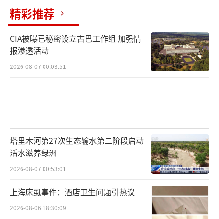
精彩推荐
帮忙。她曾因玩笑过多，主动向沙溢道过歉。
李晨曾在采访中说过，娱乐圈里的小事很
CIA被曝已秘密设立古巴工作组 加强情
报渗透活动
容易被无限放大，最重要的是做好自己。白鹿
2026-08-07 00:03:51
的经历似乎印证了这一点。一个在综艺里被反
复解读的泼水动作，让她在两天内失去了20万
关注者。而一场灾难中毫无声张的百万捐款，
却通过官方渠道，让更多人看到了镜头之外的
另一种选择。
（责任编辑：zhangxiaohua）
塔里木河第27次生态输水第二阶段启动
活水滋养绿洲
2026-08-07 00:53:01
上海床虱事件：酒店卫生问题引热议
2026-08-06 18:30:09