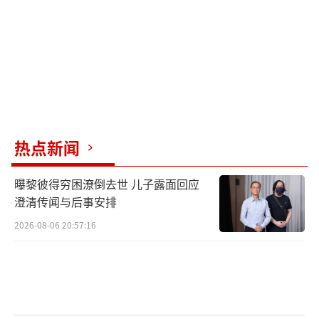
被误读为恋情绯闻，即便工作室火速澄清，争
议仍在持续发酵。
就在白鹿深陷舆论漩涡时，湖南石门县正
遭遇一场破纪录的灾难。2026年5月17日至18
日，石门县遭遇极端强降雨，壶瓶山镇等地24
小时降水量高达342毫米，部分站点甚至达到49
热点新闻
2.5毫米，突破历史极值。暴雨引发山洪和泥石
流，道路冲毁、通讯中断，全县23个乡镇不同
曝黎彼得穷困潦倒去世 儿子露面回应
程度受灾，超过10万人受灾。灾情初期，由于
澄清传闻与后事安排
地处偏远山区，外界信息不畅，救援和物资输
2026-08-06 20:57:16
送面临巨大困难。
2026年5月24日，中国儿童少年基金会官
方发文，感谢青年演员白鹿爱心捐赠100万元。