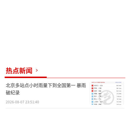
智慧电网等一系列建设，重塑能源结构，推动
绿色低碳转型。作为曾经的电气学子，我深感
荣幸。
对我而言，这次拍摄是一次难忘的经历。
在这段旅程中，我既见证了震撼人心的能源奇
迹，也触摸到了藏在日常里的缕缕微光。我认
识了一群海上风电运维工程师、光伏电站的运
热点新闻
维人员、垃圾回收处理工作人员……他们的故
北京多站点小时雨量下到全国第一 暴雨
事或许不在聚光灯下，却分外震撼人心。
破纪录
其中一站，我走进苏州循环经济产业园，
2026-08-07 23:51:40
体验餐厨垃圾的收运工作。当时我所在的垃圾
站环境闷热，气味刺鼻，地面湿滑。带领我的
林师傅和吴师傅每天凌晨都要在这样的环境中