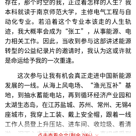
存在，那个时空的我，正过着怎样的人生？我
本科就读于南京师范大学，主修电气工程与自
动化专业。若沿着这个专业本该走的人生轨
迹，我大概率会成为“张工”，从事能源、电
力相关工作。因此，当收到参与这部讲述能源
转型的公益纪录片的邀请时，我认为这或许就
是命运给予我的一次重逢。
这次参与让我有机会真正走进中国新能源
发展的一线。从海上风电场、“渔光互补”基
地，到抽水蓄能电站，再到循环经济产业园和
太湖生态岛，在江苏盐城、苏州、常州、无锡4
座城市，我穿上工装、戴上安全帽，跟着一线
工作人员登上升压站、进车间、收垃圾、看清
淤，沉下心来观察、记录、体会，真切感受到
点击查看全文(剩余
79
%)