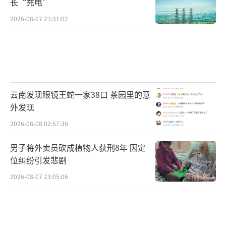
长“充电”
相关的议题，转化为一个个可触碰、可感知的
2026-08-07 21:31:02
平凡瞬间，让大家通过我们的真实探访、亲身
感受，看到绿色转型背后蕴藏的新机遇与新活
力。
从看见到行动，从理解到参与，每一个关
云南发现眼镜王蛇一家38口 茶园里的意
心绿色未来的人，都是绿色未来的共建者。这
外发现
部纪录片所记录的，只是我们向绿色未来迈进
2026-08-08 02:57:36
的行动中很小一部分。未来，我希望能去更多
地方，继续学习，继续感受，把更多中国绿色
男子将外卖员砍成植物人获刑8年 因定
位纠纷引发悲剧
发展的故事讲给大家听。也希望能和大家一
2026-08-07 23:05:06
起，从日常做起，从点滴做起，一起成为绿色
低碳生活方式的践行者、清洁美丽世界的建设
者。
（责任编辑：zx0176）