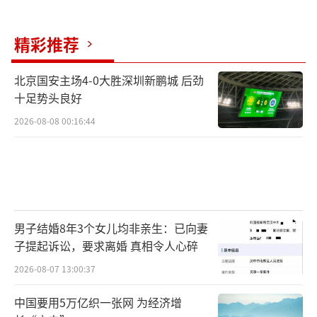
日、年复一年的付出，共同为实现“双碳”目
标而奋斗，汇聚起中国绿色发展的力量，守护
精彩推荐
绿水青山，共建清洁美丽世界。
北京国安主场4-0大胜深圳新鹏城 后劲
绿色转型、低碳发展，需要每一个人的理
十足势头良好
解与参与。“双碳”这一议题宏大而系统，复
2026-08-08 00:16:44
杂的数据、专业术语有时难免让人产生距离
感。将它转化为“与我有关”的切身感知，讲
好中国的“双碳”故事，有助于更好地推动低
碳社会的建设。这也是这部纪录片拍摄的初
衷。
男子结婚8年3个女儿均非亲生：已向妻
子提起诉讼，要求离婚 真相令人心碎
我很荣幸，有机会用年轻人的语言和视
2026-08-07 13:00:37
角，尝试成为这个宏大议题的一个小小的“翻
中国要用5万亿织一张网 为经济增
译”与“连接者”，把这个和我们每个人息息