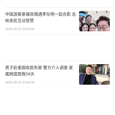
开始工作。虽然过程并不美妙，但当垃圾被倒
中国游客景福宫偶遇李在明一起合影 总
入回收车时，林师傅眼里闪着光，自豪地
统亲民互动受赞
说：“这些都是富矿，是宝贝。”后来在垃圾
2026-08-07 20:58:04
处理厂，我亲眼看到那些被我们收回来的垃
圾，经过分选、制浆、发酵、提纯，最终变成
了进入千家万户的天然气。那一刻，林师傅的
话得到了最生动的注解——这些看似无用的废弃
物，却能化作温暖万家的能源，的确是宝藏。
男子赴泰国收款失联 警方介入调查 家
属跨国营救54天
如果真的存在平行时空，我相信“张
2026-08-07 23:46:50
工”也一定会在这些看似平淡的日常里、在这
些聚光灯之外的默默坚守里，找到属于自己的
价值。就像林师傅、吴师傅以及千千万万坚守
在岗位上的新能源从业者一样，他们用日复一