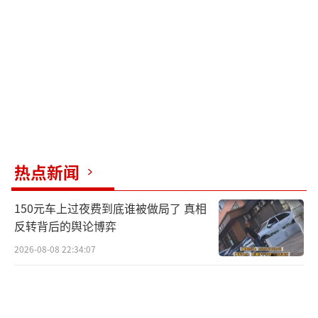
同学共享欢乐。尽管外界有许多调侃，但校友
们更多体会到的是母校那份温情。有校友甚至
打算重温学生时代的习惯，拿个小篮子装着洗
浴用品去免费洗一回。
此外，免费开放浴室只是校庆活动的一部
分，学校还提供了其他福利，比如餐厅发放校
庆就餐券，校友凭券可免费用餐，甚至还可以
热点新闻
预约回母校拍摄婚纱照。一位校友留言
道：“当年吃饭的食堂还在，澡堂还热着，校
150元车上过夜费到底谁被做局了 真相
园还愿意欢迎你回来，这就足够了。”
反转背后的舆论博弈
（责任编
2026-08-08 22:34:07
辑：0882）