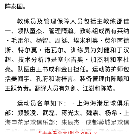
阵泰国。
教练员及管理保障人员包括主教练邵佳
一、领队童杰、管理隋瀚。教练组成员有莱纳
·毛雷尔、杨智、周挺、埃米利奥·费尔南德
斯、特尔莫·诺瓦尔。训练员为刘健和于汉
超。技术分析师是塞尔吉奥·加杰利和李杜
亮。队医由王书成和金日担任。运动防护师包
括姜闻宇、孔府和谢梓言。装备管理由陈曦和
王跃负责。翻译人员有刘剑、江澍和陈皓。
运动员名单如下： - 上海海港足球俱乐
部：颜骏凌、武磊、蒋光太、魏震、杨希 - 上
海申花足球俱乐部：朱辰杰 - 成都蓉城足球俱
乐部：刘殿座、韩鹏飞、韦世豪、拜合拉木·
点击查看全文(剩余
30
%)