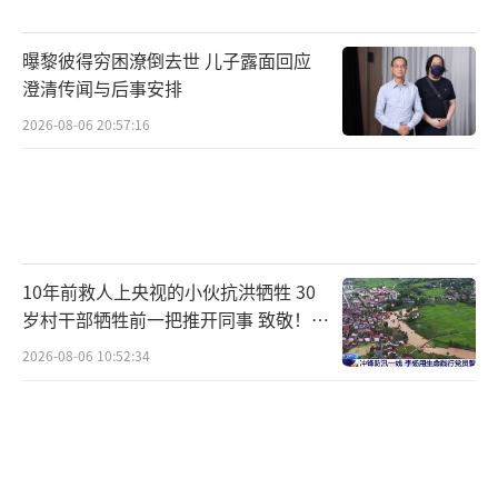
曝黎彼得穷困潦倒去世 儿子露面回应
澄清传闻与后事安排
2026-08-06 20:57:16
10年前救人上央视的小伙抗洪牺牲 30
岁村干部牺牲前一把推开同事 致敬！送
别！
2026-08-06 10:52:34