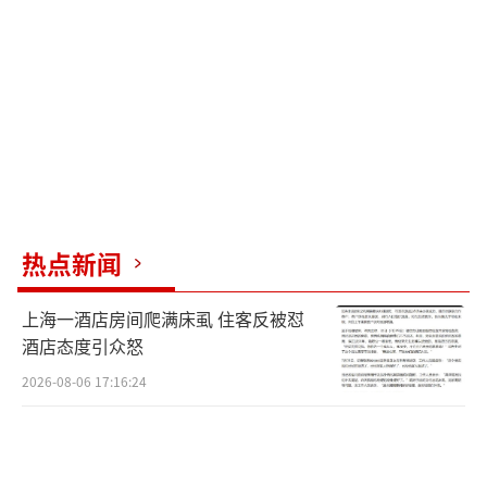
亮出鲜明态度——劳动法保护的是诚实守信的劳
动者，而不是把法律当“摇钱树”的投机者。
当然，小微企业也要警醒。很多企业急于用
人，入职登记、考勤记录、工资表等基本管理
粗放，一旦被“碰瓷”，在仲裁和诉讼中往往
因“举证不能”而败诉。建议小微企业建立基
本管理制度，规范流程，留存书面证据。劳动
者必须坚持诚信履职，据实维权。法律从不拒
热点新闻
绝维权，但拒绝以维权之名行碰瓷之实。诚实
上海一酒店房间爬满床虱 住客反被怼
劳动，才是立身之本。
（责任编辑：zx0176）
酒店态度引众怒
2026-08-06 17:16:24