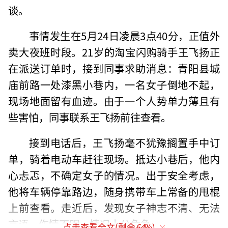
谈。
事情发生在5月24日凌晨3点40分，正值外
卖大夜班时段。21岁的淘宝闪购骑手王飞扬正
在派送订单时，接到同事求助消息：青阳县城
庙前路一处漆黑小巷内，一名女子倒地不起，
现场地面留有血迹。由于一个人势单力薄且有
些害怕，同事联系王飞扬前往查看。
接到电话后，王飞扬毫不犹豫搁置手中订
单，骑着电动车赶往现场。抵达小巷后，他内
心忐忑，不确定女子的情况。出于安全考虑，
他将车辆停靠路边，随身携带车上常备的甩棍
上前查看。走近后，发现女子神志不清、无法
言语，伤情不明，情况十分危急。
点击查看全文(剩余
64
%)