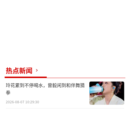
费者的理解。
参与接诊救治的青阳县中医医院医护人员
介绍，受伤女子当时伤情较重，后被转送至青
阳县人民医院接受进一步救治。若发现时间再
晚一些，极有可能错失最佳救治时机。王飞扬
的及时发现、果断求助和全程守护，为该女子
争取到了宝贵的救治时间。
热点新闻
谈及救人的初心，王飞扬表示，遇到这种
玲花累到不停喝水，曾毅闲到和伴舞猜
危急情况，谁都不能冷眼旁观，订单耽误了可
拳
以补救，但人的生命只有一次。他身高一米八
2026-08-07 10:29:30
三，体重80公斤，平日坚持健身，还曾获腕力
比赛一等奖，面对紧急险情时更有底气挺身而
出。