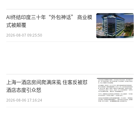
王飞扬随手发的一则视频这两天非常火
AI终结印度三十年“外包神话” 商业模
爆，视频评论区里，不少网民被他的冷静与勇
式被颠覆
敢打动，纷纷点赞。这些来自天南海北的点
2026-08-07 09:25:50
赞，是对王飞扬见义勇为行为的充分肯定。
（责
任编辑：zx0176）
上海一酒店房间爬满床虱 住客反被怼
酒店态度引众怒
2026-08-06 17:16:24