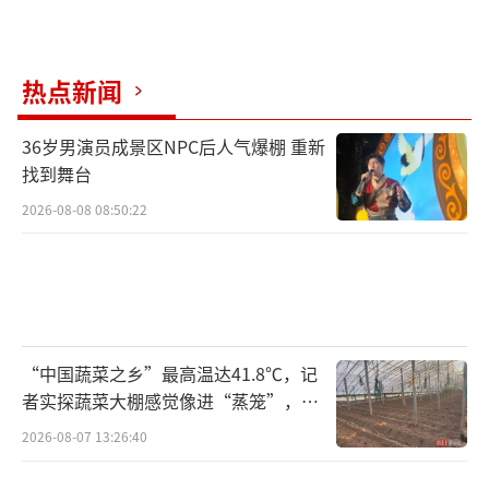
热点新闻
36岁男演员成景区NPC后人气爆棚 重新
找到舞台
2026-08-08 08:50:22
“中国蔬菜之乡”最高温达41.8℃，记
者实探蔬菜大棚感觉像进“蒸笼”，有
村民称只能凌晨两点起来干活
2026-08-07 13:26:40