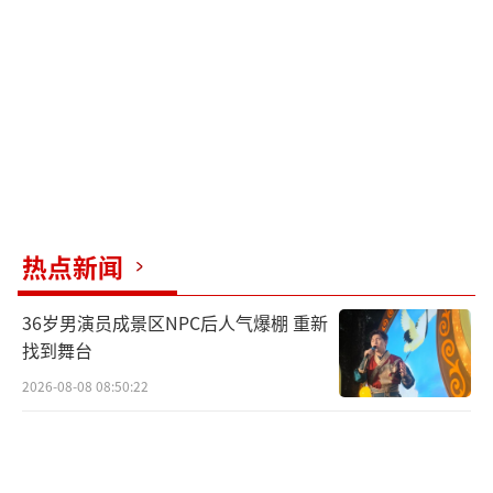
利能力。前不久试驾了乐道L90，那辆车的驾驶
体验非常出色。内饰触感细腻，布局简洁大
气，给人一种家的感觉。加速线性，底盘滤震
质感扎实，过减速带时的韧性令人印象深刻，
简直如同行政级轿车的享受。这种产品力加上
成熟的售后、充电和金融服务体系，使用户购
买的不仅仅是一辆车，而是一整套省心的用车
方案。
热点新闻
如今，蔚来的盈利不再依赖单一业务，能
36岁男演员成景区NPC后人气爆棚 重新
源补给和金融服务等配套业务也带来了收入，
找到舞台
形成了健康的商业模式。接下来几个月，蔚来
2026-08-08 08:50:22
将推出新款乐道L90、L80、ES9以及ES8五座
版。这四款战略车型一旦上市，蔚来将在15万
到65万的价格区间内占据优势地位。李斌在电