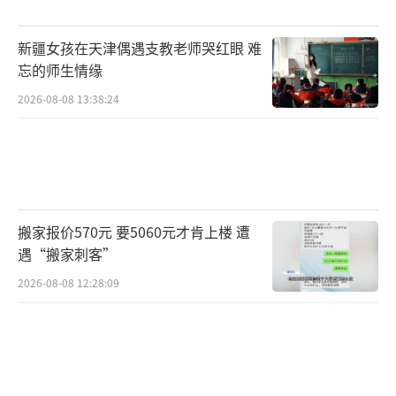
话会上对ES9充满信心，表示要改写50万以上
新疆女孩在天津偶遇支教老师哭红眼 难
的行政SUV格局。虽然口气不小，但考虑到目
忘的师生情缘
前的产品矩阵，这个目标并非不可能实现。
2026-08-08 13:38:24
当前车市正在经历重大洗牌，靠降价换销
量的策略已经行不通。谁拥有真正的技术，谁
能稳住利润，谁的产品矩阵能满足不同需求，
谁就能笑到最后。蔚来在最冷的一季度站稳了
搬家报价570元 要5060元才肯上楼 遭
脚跟，这不仅是业绩上的突破，更是它在行业
遇“搬家刺客”
寒冬中的一场漂亮翻身仗。看到这家企业从困
2026-08-08 12:28:09
境中崛起，那些曾经质疑它的人或许需要重新
审视它的价值。未来属于有准备的人，而蔚来
显然已经在这盘大棋中占据了关键位置。
（责任
编辑：0882）