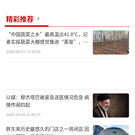
精彩推荐
“中国蔬菜之乡”最高温达41.8℃，记
者实探蔬菜大棚感觉像进“蒸笼”，有
村民称只能凌晨两点起来干活
2026-08-07 13:26:40
以媒：穆杰塔巴被紧急送医情况危急 病
情传闻四起
2026-08-08 10:40:37
胖东来历史最悠久的门店之一将闭店 因