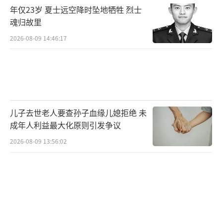
年仅23岁 夏士远空降时坠地牺牲 烈士
应仅靠耿同学一人来扛，否则他会面临极大的
魂归故里
风险。目前，即便揭露一些严重问题，媒介灵
2026-08-09 14:46:17
力尚能保护他，但如果再往下挖，连成一片，
后果将不堪设想。
耿同学回应暂停打假 策略性调整！
（责任编辑：088
2）
儿子去世老人要查孙子血缘儿媳拒绝 未
成年人利益最大化原则引发争议
2026-08-09 13:56:02