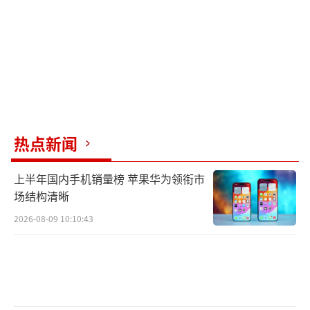
要求证明时反而感到困惑。耿同学的能量有
限，正好有人重视，但这不代表会有结果。之
前有很多类似的人最终都被做局了，耿同学是
聪明的。
造假者众多，如果一窝蜂地揭露，大家互
相观望，惩罚分摊到每个人身上会变轻。这种
热点新闻
处理方式是对的，人们会逐渐麻木。个人力量
上半年国内手机销量榜 苹果华为领衔市
有限，当一股势力已经形成燎原之势时，靠个
场结构清晰
人很难抵抗。利益集团之所以肆无忌惮地造
2026-08-09 10:10:43
假，是因为他们已经形成了势力，有恃无恐。
出于保护自身和家人的考虑，暂停举报也
是合理的。只有形成有效的监督体制，才能缓
解这种有恃无恐的现象。整个学术圈的歪风不