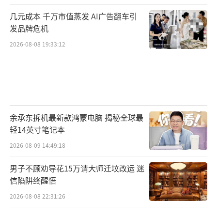
几元成本 千万市值蒸发 AI广告翻车引
发品牌危机
2026-08-08 19:33:12
余承东拆机最新款鸿蒙电脑 揭秘全球最
轻14英寸笔记本
2026-08-09 14:49:18
男子不顾劝导花15万请大师迁坟改运 迷
信陷阱终醒悟
2026-08-08 22:31:26