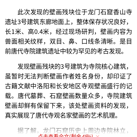
此次发现的壁画残块位于龙门石窟香山寺
遗址3号建筑东廊地面上，整体保存状况良好，
长1米、高0.4米，经过现场研判，壁画内容为
兽面相关纹样，双目、鼻、口线条清晰。是目
前唐代寺院建筑遗址中较为罕见的考古发现。
发现壁画残块的3号建筑为寺院核心建筑，
虽暂时无法判断壁画作者姓名身份，却印证了
古籍文献中洛阳和长安地区寺观壁画盛行的记
载。唐代墓葬、石窟壁画数量众多，寺院建筑
壁画却鲜有保留下来，该处壁画资料的发现，
真实展现了唐代寺观名家壁画的艺术肌理。
据了解，龙门石窟历史上周边寺院林立，
点击查看全文(剩余
45
%)