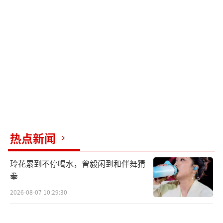
有消息称，维尼修斯将接过巴西队10号球
衣，内马尔则改穿13号，此事在巴西足坛引发
热议。维尼修斯曾在2023年因内马尔伤缺临时
身披10号球衣登场，不少球迷认为25岁的维尼
修斯将成为巴西队新一代核心领袖。不过截至
目前，巴西队球衣号码尚未正式敲定。“进球
网”称，维尼修斯、拉菲尼亚或将扛起巴西队
锋线进攻大旗，而内马尔大概率将以替补身份
登场。此外，马特乌斯·库尼亚与伊戈尔·蒂
热点新闻
亚戈担任球队中锋，恩德里克成为备受期待的
玲花累到不停喝水，曾毅闲到和伴舞猜
新星。
拳
巴西队中场由吉马良斯领衔，他已经跻身
2026-08-07 10:29:30
英超顶尖中场行列，也是巴西队绝对主力。后
防线方面，效力于巴黎圣日耳曼俱乐部的中卫