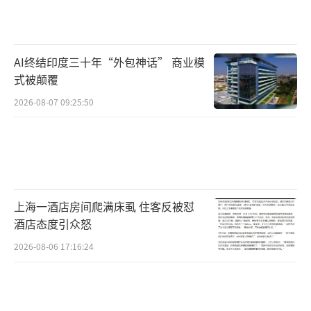
马尔基尼奥斯是巴西队防守基石，本赛季他随
俱乐部拿下法甲冠军，状态正佳。上届世界
AI终结印度三十年“外包神话” 商业模
杯，巴西队止步八强。本届世界杯，巴西队同
式被颠覆
组对手为摩洛哥队、苏格兰队与海地队。北京
2026-08-07 09:25:50
时间6月14日上午，巴西队小组赛首战将与摩洛
哥队交锋。摩洛哥队曾闯入2022年世界杯半决
赛，创下队史最佳战绩。
（责任编辑：zx0176）
上海一酒店房间爬满床虱 住客反被怼
酒店态度引众怒
2026-08-06 17:16:24