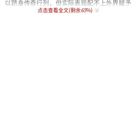
以跻身传奇行列，但实际表现配不上外界赋予
点击查看全文(剩余
65
%)
他的超高光环。根据巴西市场研究和数据科学
公司AtlasIntel的一项全国性意向调查，超过半
数的受访者认为内马尔不应入选国家队世界杯
阵容。
ESPN报道，内马尔的右腿近日出现水肿症
状，伤情并不乐观，他大概率无法出战巴西队
对阵巴拿马队和埃及队的两场热身赛。巴西队
医疗团队正密切监测内马尔的身体状况，并将
在5月27日对其伤势进行最终评估。与此同时，
巴西民众对世界杯的关注度相比2022年卡塔尔
世界杯提高了258%。球队主帅安切洛蒂相信内
马尔能在关键赛事中发挥作用。