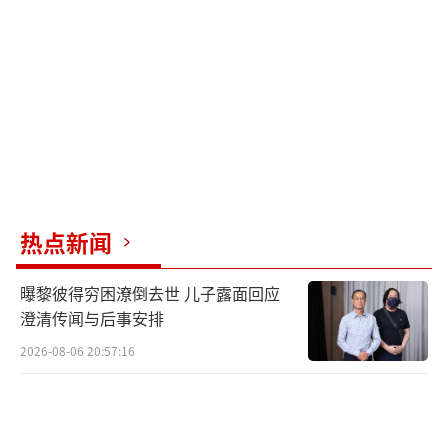
热点新闻
曝黎彼得穷困潦倒去世 儿子露面回应
澄清传闻与后事安排
2026-08-06 20:57:16