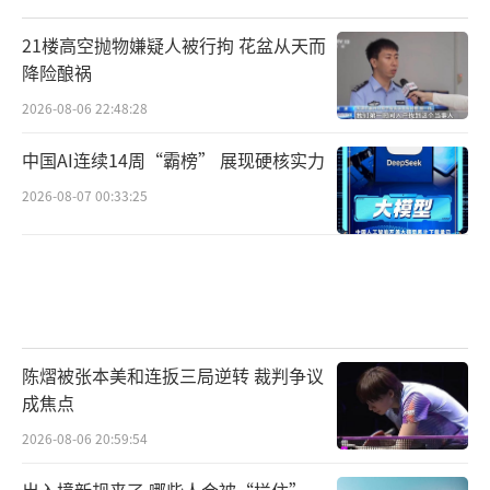
21楼高空抛物嫌疑人被行拘 花盆从天而
降险酿祸
2026-08-06 22:48:28
中国AI连续14周“霸榜” 展现硬核实力
2026-08-07 00:33:25
陈熠被张本美和连扳三局逆转 裁判争议
成焦点
2026-08-06 20:59:54
出入境新规来了 哪些人会被“拦住”