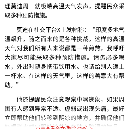
理莫迪周三就极端高温天气发声，提醒民众采
取多种预防措施。
莫迪在社交平台X上发帖称：“印度多地气
温飙升，随之而来的是各种挑战。这样的高温
天气对我们所有人来说都是一种煎熬，我呼吁
大家尽可能采取多种预防措施。请务必多喝
水，外出时随身携带饮用水。也请给别人递上
一杯水。在这样的天气里，这样的善意大有帮
助。”
他还提醒民众注意观察中暑迹象，如果周
围有人感到异常不适、虚弱或出现头痛，最好
立即帮助他们转移到阴凉的地方，并确保他们
能喝到水或口服补液盐等有助于降温的饮品。
点击查看全文(剩余
40
%)