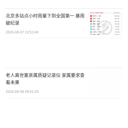
次提醒家长，一定要看管好自己的手机和支付
北京多站点小时雨量下到全国第一 暴雨
账户，及时关注孩子的网络行为，加强对孩子
破纪录
的网络安全教育，共同筑起安全防线。
（责任编
2026-08-07 23:51:40
辑：0882）
老人离世案亲属质疑记录仪 家属要求查
看未果
2026-08-08 08:01:29