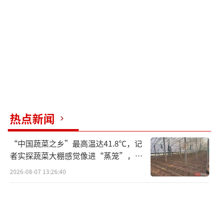
查获一批涉案工具。
“杀鱼”骗局通常分为三个步骤：首先，
嫌疑人在短视频平台和正规二手交易平台发布
虚假广告，物色目标；其次，将被害人引导至
虚假交易平台，伪装成客服获取信任，诱导安
装屏幕共享软件，套取个人信息并生成收付款
二维码；最后，编造各种谎言，引导被害人进
热点新闻
行多笔小额转账，最终导致家庭财产遭受损
“中国蔬菜之乡”最高温达41.8℃，记
失。本案中，被害人年龄大多在8到18岁之间，
者实探蔬菜大棚感觉像进“蒸笼”，有
每人被骗金额在300元到2万元不等。目前，涉
村民称只能凌晨两点起来干活
2026-08-07 13:26:40
案犯罪嫌疑人已被依法刑事拘留，案件已移送
检察机关审查起诉。
这起专门针对未成年人的“杀鱼”骗局再