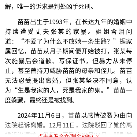
解，唯一的诉求是判处凶手死刑。
苗苗出生于1993年，在长达九年的婚姻中
持续遭受丈夫张某的家暴。姐姐含泪问
道：“不爱了为什么不放她一条生路？”据家
属回忆，苗苗从月子期间便开始被打，张某每
次施暴后会道歉、写保证书，但暴力从未停
止，甚至曾持刀威胁苗苗的母亲和侄儿。苗苗
无法忍受提出离婚，但张某坚决不同意，认
为“生是我家的人，死是我家的鬼。”苗苗一
度躲藏，最终还是被找到。
2024年11月6日，苗苗以感情破裂为由向
法院起诉离婚。12月11日，法院驳回了她的离
婚诉讼请求。仅仅13天后的12月24日，悲剧发
点击查看全文(剩余
69
%)