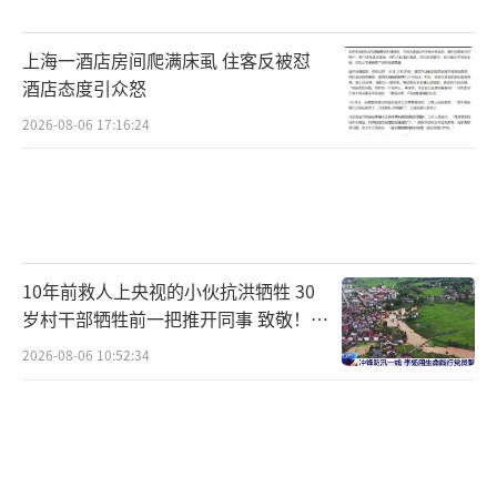
顾她。”
上海一酒店房间爬满床虱 住客反被怼
苗苗的哥哥还透露，男方亲属曾以“人已
酒店态度引众怒
经死了，能不能原谅，还有两个孩子”为由请
2026-08-06 17:16:24
求谅解，但家属态度坚决：“别拿两个孩
子‘道德绑架’我们。我们只有一个心愿，死
刑，不要赔偿。”他们不会出具谅解书。对于
对方曾造谣称苗苗家人要将她二次嫁人收取彩
礼，家属也予以驳斥。
10年前救人上央视的小伙抗洪牺牲 30
岁村干部牺牲前一把推开同事 致敬！送
哥哥至今后悔当时让已经来到自己身边的
别！
2026-08-06 10:52:34
妹妹从山东返回陕西，但自责已无济于事。他
盼望26日的庭审能给出家属想要的结果，以告
慰妹妹的在天之灵。
（责任编辑：zx0176）