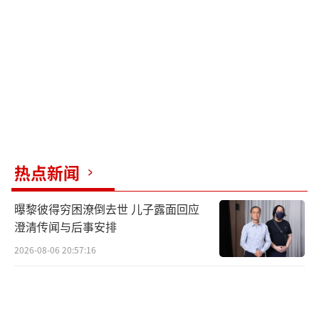
来，我们就离婚”。更是造谣妻子一家称“要
把她二嫁赚彩礼”，家人后来才得知那时苗苗
已被抛下土崖。
5月25日，记者跟随苗苗的哥哥来到案发现
场。哥哥哽咽着说：“我不敢想，有多大的仇
恨啊。你这个人为什么狠毒到这种程度，人已
经打得重度昏迷了，还要拽着她的头发往石墩
热点新闻
子上碰，造成我妹妹头骨开裂。人已经躺在地
曝黎彼得穷困潦倒去世 儿子露面回应
上重度昏迷了，你还要用脚踩踏，你得多恶毒
澄清传闻与后事安排
啊。”他痛苦地表示，妹妹明明还有活下来的
2026-08-06 20:57:16
机会，但凶手没有给她一丝生机。“你可以告
诉我们家，说你不要这个人了，我们家哪怕妹
妹瘫痪了、傻了、成了植物人，我们都会去照