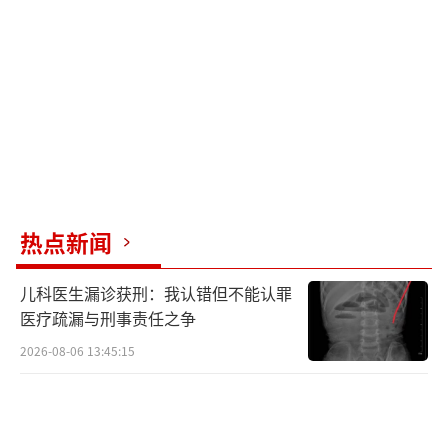
卫生防线的告知书》，明确餐饮经营者、市民
及养宠人员的责任义务，严禁除持证导盲犬外
的任何宠物进入餐饮经营区域。对放任宠物进
店、管理失职、造成食品污染、卫生不达标等
违法行为，市场监管部门将依法予以处理。不
少网友对此表示支持和理解，认为宠物友好的
前提是不能影响社会和其他人。
热点新闻
（责任编辑：zx0176）
儿科医生漏诊获刑：我认错但不能认罪
医疗疏漏与刑事责任之争
2026-08-06 13:45:15