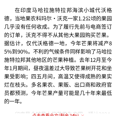
在印度马哈拉施特拉邦海滨小城代沃格
德，当地果农科玛尔·沃克一家1.2公顷的果园
几乎没有任何收成。为了履行先前与电商签订
的订单，沃克不得不从其他大果园购买芒果。
据估计，仅代沃格德一地，今年芒果将减产8
5%到90%。不利的气候条件同样影响了马哈拉
施特拉邦其他地区的芒果种植。去年12月至今
年1月期间，昼夜温差过大导致芒果树开花和坐
果受影响；四五月间，高温又使得成熟的果实
烂在枝头。多名果农、果贩、出口商和政府官
员都预测，今年芒果产量可能是几十年来最低
的一年。
印度是全球最大的芒果生产国，预计2024-
点击查看全文(剩余
24
%)