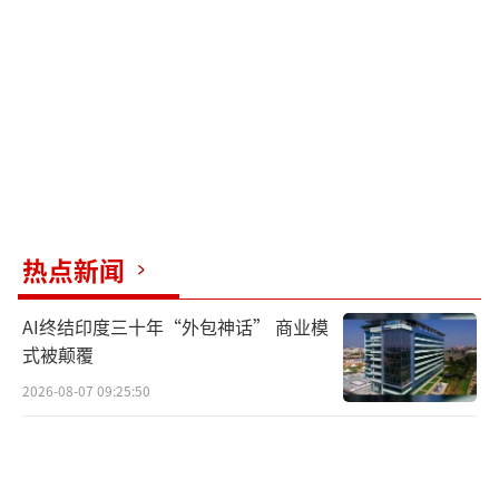
发现提现失败且遭对方刻意拖延后，赵女
士立即报警求助。接警后，东莞市反诈骗中心
迅速启动紧急处置机制，判定为新型投资理财
诈骗，第一时间联动物流部门追踪溯源、紧急
拦截。经过全力处置，警方成功全量拦截1120
克涉案黄金，为赵女士挽回百万余元损失。
热点新闻
警方介绍，该案是近期高发的新型贵金属
理财类电诈骗局，诈骗团伙利用黄金价值高、
AI终结印度三十年“外包神话” 商业模
易变现、流转隐蔽的特点，诱导受害人邮寄黄
式被颠覆
金充值投资，规避资金溯源监管，隐蔽性更
2026-08-07 09:25:50
强、迷惑性更大。
警方郑重提醒，凡是网络陌生人主动推