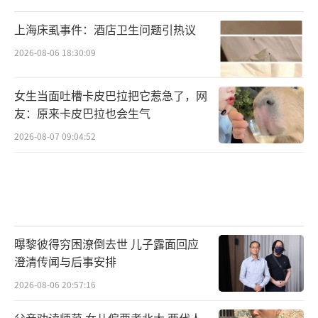
上海床虱事件：酒店卫生问题引热议
2026-08-06 18:30:09
女生当面吐槽卡皮巴拉把它惹急了，网
友：原来卡皮巴拉也会生气
2026-08-07 09:04:52
曝黎彼得穷困潦倒去世 儿子露面回应
澄清传闻与后事安排
2026-08-06 20:57:16
父亲劝读师范 女儿偏要考北大 两代人