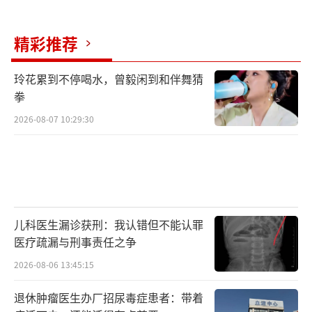
署，全面做强省市县三级反诈指挥部，紧密联
动有关行业主管部门深入推进打、防、管、
精彩推荐
控、宣各项工作措施，取得了涉诈警情和案件
数量连续下降、打击战果和追赃挽损连续上升
玲花累到不停喝水，曾毅闲到和伴舞猜
的显著成效。
（责任编辑：zx0176）
拳
2026-08-07 10:29:30
儿科医生漏诊获刑：我认错但不能认罪
医疗疏漏与刑事责任之争
2026-08-06 13:45:15
退休肿瘤医生办厂招尿毒症患者：带着