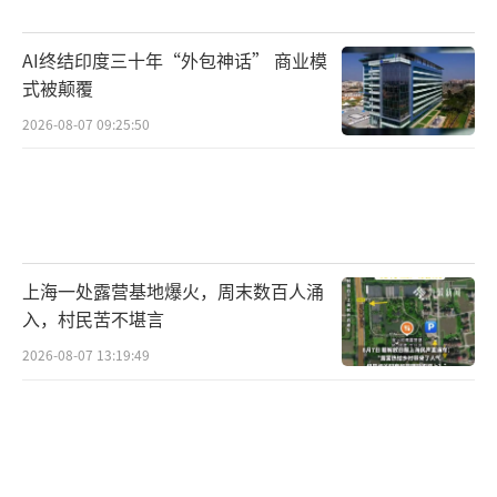
营户及其关联人员（如配偶、子女、父母等）
AI终结印度三十年“外包神话” 商业模
不得在滁州水果市场从事任何经营活动。通知
式被颠覆
第三条表示，一经查实经营户或其关联方在滁
2026-08-07 09:25:50
州水果市场从事相关经营活动，将立即终止该
经营户在海广兴精品水果交易中心的经营合作
资格，无条件解除经营合同，收回相关经营
权，并不予退还租金、保证金等所有费用，取
消在市场的经营权利。
上海一处露营基地爆火，周末数百人涌
入，村民苦不堪言
对此，有网友认为嘉兴海广兴市场经营管
2026-08-07 13:19:49
理有限公司的做法违背市场竞争原则，尤其是
限制范围扩展至经营户配偶、子女等，有过度
管辖之嫌。嘉兴市市场监督管理局已注意到此
事，并派出工作人员了解处理，后续将会公布