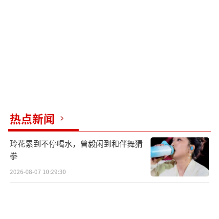
到打造市场品牌，影响力逐年扩大。2004年交
易额达8亿元；2005年搬迁至嘉兴综合物流园，
占地172亩，成为长三角最大的水果专业市场；
2009年、2011年扩建二期和三期；2018年，海
广兴精品水果交易中心正式营业，定位进口水
果专区，目前是华东最大的热带水果交易中
心；2019年扩建四区，目前市场占地540亩。2
023年交易额达556.61亿元，成为长三角地区交
热点新闻
易规模最大的果品集散中心市场。
玲花累到不停喝水，曾毅闲到和伴舞猜
另据报道，浙江省嘉兴市供销合作社下属
拳
嘉兴水果市场围绕建设“世界级超级市场”目
2026-08-07 10:29:30
标，持续推动农批市场升级发展，2025年交易
额达到621亿元。上述通知第一条表示，凡在嘉
兴水果市场海广兴精品水果交易中心入驻的经