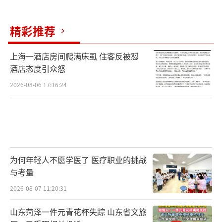
相关调查情况。多位嘉兴海广兴市场和滁州水
果市场的经营者表示，近期已收到上述通知，
精彩推荐
正考虑调整经营。
上海一酒店房间爬满床虱 住客反被怼
滁州水果市场总经理谢亚勇表示，滁州水
酒店态度引众怒
果市场开业当天下午，嘉兴水果市场的管理方
2026-08-06 17:16:24
就发布了相关公告，要求在嘉兴水果市场经营
的品牌都不能在滁州水果市场出现。这一公告
在水果圈子里影响很大，新的商户不敢过来入
驻，已有几十家商户拆除了门头撤离滁州水果
市场。谢亚勇称，滁州水果市场规模比嘉兴水
为何年轻人不愿学医了 医疗职业的挑战
与考量
果市场小很多，为何嘉兴水果市场管理方要出
公告“二选一”，是为了给商户们一个更加公
2026-08-07 11:20:31
平的市场竞争环境。目前已向市场监管部门反
山东菏泽一件元青花杯失踪 山东省文旅
映相关情况，等待职能部门进行调查处理。