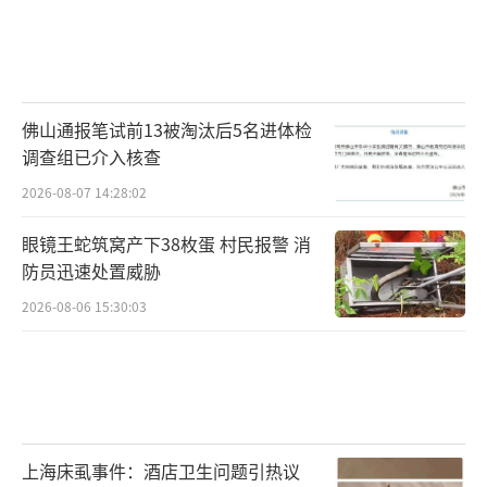
佛山通报笔试前13被淘汰后5名进体检
调查组已介入核查
2026-08-07 14:28:02
眼镜王蛇筑窝产下38枚蛋 村民报警 消
防员迅速处置威胁
2026-08-06 15:30:03
上海床虱事件：酒店卫生问题引热议