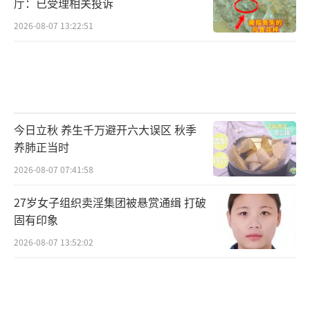
厅：已受理相关投诉
2026-08-07 13:22:51
滁州市人民政府发布消息，5月22日上午，
皖东地区规模最大的专业水果批发市场——滁州
水果市场正式开市运营。这也标志着滁州在打
造长三角区域性水果贸易重要枢纽目标上迈出
关键一步。长期以来，皖东及长三角西翼区域
今日立秋 养生千万避开六大误区 秋季
果品流通高度依赖二次中转模式，普遍存在物
养肺正当时
流成本偏高、果品损耗率大、货源品类单一等
2026-08-07 07:41:58
问题，严重制约果品产销高效对接与区域果蔬
27岁女子组织卖淫集团被悬赏通缉 打破
产业提质升级。滁州水果市场落地投运，精准
固有印象
破除区域果品流通瓶颈。依托得天独厚的区位
2026-08-07 13:52:02
交通、完备的硬件配套、成熟的供应链体系等
核心优势，市场搭建起高效、智能、标准化的
现代化果品流通体系。
（责任编辑：zhangxiaohua）