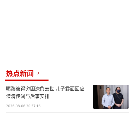
热点新闻
曝黎彼得穷困潦倒去世 儿子露面回应
澄清传闻与后事安排
2026-08-06 20:57:16