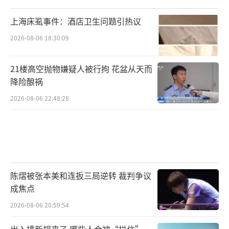
上海床虱事件：酒店卫生问题引热议
2026-08-06 18:30:09
21楼高空抛物嫌疑人被行拘 花盆从天而
降险酿祸
2026-08-06 22:48:28
陈熠被张本美和连扳三局逆转 裁判争议
成焦点
2026-08-06 20:59:54
出入境新规来了 哪些人会被“拦住”