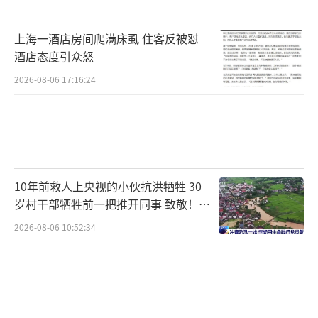
上海一酒店房间爬满床虱 住客反被怼
酒店态度引众怒
2026-08-06 17:16:24
10年前救人上央视的小伙抗洪牺牲 30
岁村干部牺牲前一把推开同事 致敬！送
别！
2026-08-06 10:52:34