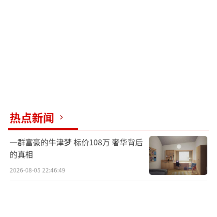
作用，挖掘有重要应用价值的新基因，为扩大
农作物新的种质资源获取途径提供新手段。过
去我国的水稻空间实验是从地面带种子上空间
站，生长一茬后带回地面继续研究。而这次的
所谓“二次播种”是要用带到太空的水稻种子
生长出水稻后，再将收获的种子由航天员再次
播种，继续培养获得二代种子。
热点新闻
除了钙钛矿电池和水稻实验外，本次神舟
二十三号载人飞船上行的科学实验还包括“空
一群富豪的牛津梦 标价108万 奢华背后
间生物相分离对脂质代谢的影响”实验，从相
的真相
分离的角度认识微重力影响肝细胞脂质代谢的
2026-08-05 22:46:49
分子机制，为未来长期空间驻留时相关脂肪性
肝病的早期干预与防治策略提供潜在靶点；另
外还将开展“纳米酶对生物大分子合成和保护