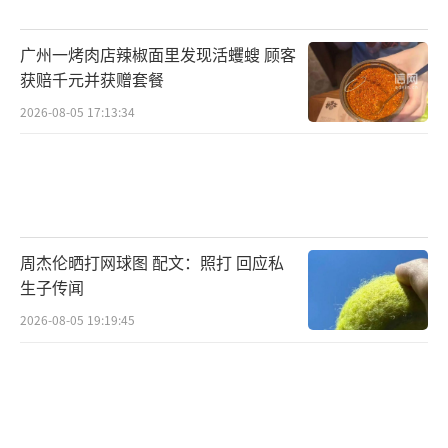
机理研究”、“空间环境对典型放线菌表型和
广州一烤肉店辣椒面里发现活蠼螋 顾客
遗传的影响规律及其分子机制研究”以及“基
获赔千元并获赠套餐
于物理和生物辐射计量分析空间辐射和微重力
2026-08-05 17:13:34
引起水稻和拟南芥DNA甲基化调控机制”3项实
验，纳米酶、放线菌、植物种子三种不同的实
验样品将安装到舱外辐射生物学暴露装置，开
展为期5个月的在轨暴露实验，系统揭示太空辐
射对生物样品的深层影响。
周杰伦晒打网球图 配文：照打 回应私
生子传闻
（责任编辑：zx0176）
2026-08-05 19:19:45