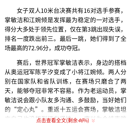
女子双人10米台决赛共有16对选手参赛，
掌敏洁和江婉倾是发挥最为稳定的一对选手，
得分大多处于领先位置，仅在第3跳出现失误，
排名一度跌出前三。最后一跳，她们得到了全
场最高的72.96分，成功夺冠。
赛后，世界冠军掌敏洁表示，身边的搭档
从奥运冠军陈芋汐变成了小将江婉倾。两人分
别在国家队和省队训练，在赛场只磨合了两
天，能够夺冠非常不容易。作为老运动员，掌
敏洁说会跟小队友多沟通、多鼓励，当好她们
的“定心丸”。重返十五运会赛场，掌敏洁坦
言自己也没想到还在坚持，一度以为会结束跳
点击查看全文(剩余
46
%)
台生涯，所以有过不少思想斗争。目前还没有