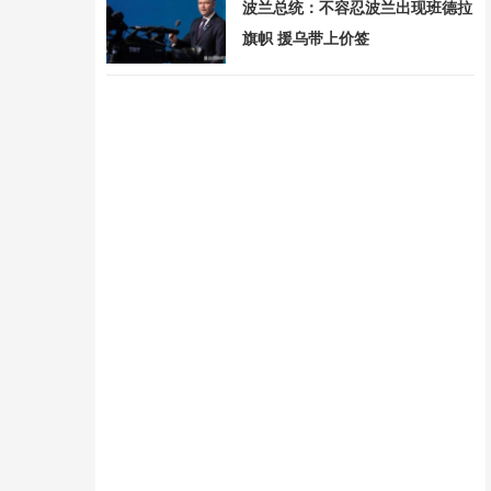
波兰总统：不容忍波兰出现班德拉
旗帜 援乌带上价签