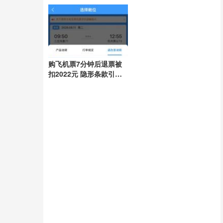
任引领抗灾
购飞机票7分钟后退票被
扣2022元 隐形条款引争
议