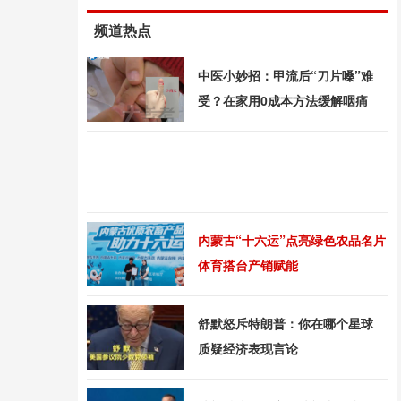
频道热点
中医小妙招：甲流后“刀片嗓”难
受？在家用0成本方法缓解咽痛
内蒙古“十六运”点亮绿色农品名片
体育搭台产销赋能
舒默怒斥特朗普：你在哪个星球
质疑经济表现言论