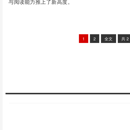
与阅读能力推上了新高度。
1
2
全文
共
2