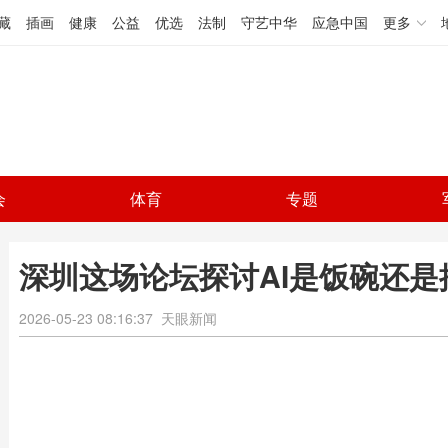
藏
插画
健康
公益
优选
法制
守艺中华
应急中国
更多
会
体育
专题
深圳这场论坛探讨AI是饭碗还是
2026-05-23 08:16:37
天眼新闻