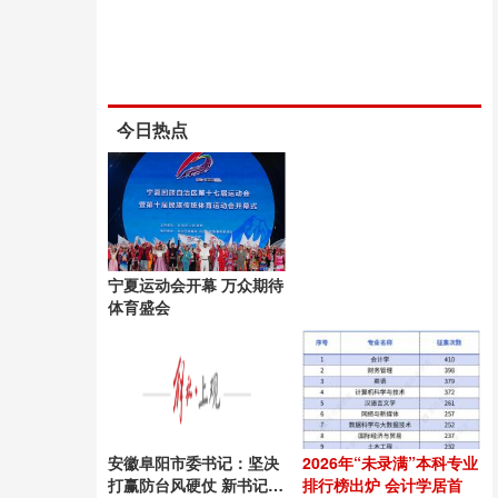
今日热点
宁夏运动会开幕 万众期待
体育盛会
安徽阜阳市委书记：坚决
2026年“未录满”本科专业
打赢防台风硬仗 新书记上
排行榜出炉 会计学居首