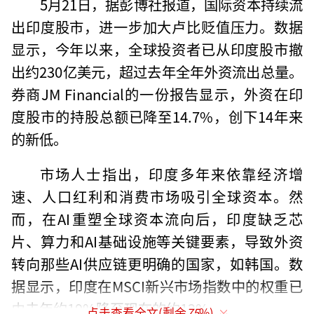
5月21日，据彭博社报道，国际资本持续流
出印度股市，进一步加大卢比贬值压力。数据
显示，今年以来，全球投资者已从印度股市撤
出约230亿美元，超过去年全年外资流出总量。
券商JM Financial的一份报告显示，外资在印
度股市的持股总额已降至14.7%，创下14年来
的新低。
市场人士指出，印度多年来依靠经济增
速、人口红利和消费市场吸引全球资本。然
而，在AI重塑全球资本流向后，印度缺乏芯
片、算力和AI基础设施等关键要素，导致外资
转向那些AI供应链更明确的国家，如韩国。数
据显示，印度在MSCI新兴市场指数中的权重已
由去年约19%降至现在的约12%。
点击查看全文(剩余
75
%)