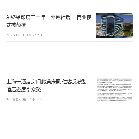
度的IT公司，反而能为公司拓展新的机遇。生
AI终结印度三十年“外包神话” 商业模
成式AI可能会取代9200万个职位，但会创造约
式被颠覆
1.7亿个新职位。摩根大通表示，这一波AI技术
2026-08-07 09:25:50
带来的冲击难以量化，但在印度不同产业内已
经开始扩散。杰富瑞预测，印度IT公司最糟的
情境可能是在未来五年收入减少3%，并在2031
年后完全停滞。
上海一酒店房间爬满床虱 住客反被怼
印度的软件行业遭到降维打击，算力与芯
酒店态度引众怒
片等硬件也没跟上。在AI算力方面，印度GPU
2026-08-06 17:16:24
数量已达3.8万个，较一年前翻倍，但在全球范
围内仍有明显差距。在芯片制造方面，印度自
身芯片产能不足，集中在组装、测试、封装等
后端环节。人才方面，印度每年培养超150万名