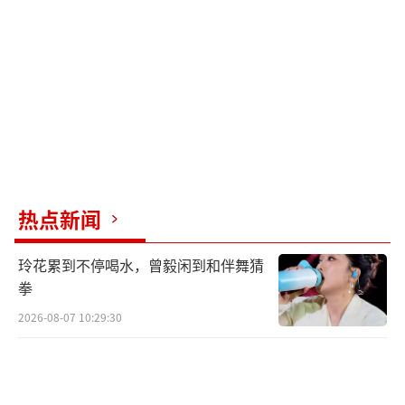
件巨头公司组成的“印度资讯科技指数”已下
跌逾26%，跌至2023年以来低点。
印度头号软件出口企业塔塔咨询服务公司
（TCS）表示，接下来部分传统收入会逐渐下
降。年初至今，TCS股价已暴跌28%多。其竞
争对手印孚瑟斯（Infosys）的股价也暴跌超3
0%。分析认为，这是因为市场愈发担心人工智
热点新闻
能可能冲击现有的商业模式。从去年至今，TCS
玲花累到不停喝水，曾毅闲到和伴舞猜
已经裁掉了2.3万个岗位，占总岗位的3%。
拳
目前有超过1500万印度人从事IT服务和全
2026-08-07 10:29:30
球能力中心工作，若行业招聘出现结构性放
缓，对印度经济的冲击将蔓延至多个行业。印
孚瑟斯的CEO帕里克认为，AI不会完全取代印