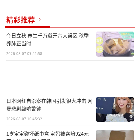
AI工程师，但仅有20%至25%的人才具备高端
数字岗位所需能力，且大量顶尖AI人才外流。
精彩推荐
此外，印度还面临电力老化和水资源短缺的问
题，这些都制约了数据中心的运营和发展。
今日立秋 养生千万避开六大误区 秋季
养肺正当时
印度政府已经意识到这些问题。在今年2月
2026-08-07 07:41:58
举行的“全球AI影响力峰会”期间，印度总理
莫迪呼吁跨国科技巨头赴印投资兴业，希望在
未来10年成为全球AI领域主导者。印度电子和
信息技术部部长维什瑙表示，印度政府计划短
期内将GPU规模从现有3.8万个增加到5.8万
日本网红自杀案在韩国引发很大冲击 网
暴悲剧敲响警钟
个，到2030年将数据中心容量提升5倍，并选定
2026-08-07 10:45:32
12支团队开发基于印度多种语言的基础模型。
莫迪希望在国际资本加持下，实现从“IT外包
1岁宝宝碰坏纸巾盒 宝妈被索赔924元