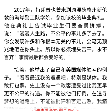
2017年，特朗普也曾来到康涅狄格州新伦
敦的海岸警卫队学院，参加该校的毕业典礼。
他在典礼上告诫毕业生们要奋勇拼搏，
说：“漫漫人生路，不公平的事儿多了去了。
你会发现许多和你根本无关的事儿，会毫无预
兆地砸在你头上。所以你必须埋头苦干，永不
言弃！事情最后都会变好的。”
接着，他举出了自己和美国媒体缠斗的例
子。“看看最近我的遭遇吧，特别是媒体。我
敢打包票，史上没有一个政客遭受过比我更早
更不公平的待遇。你不能被他们打倒，在追寻
梦想的道路上，不能被批评和否定击败。我猜
这就是为什么我会胜利。谢谢！”
（责任编辑：zx01
点击查看全文(剩余
6
%)