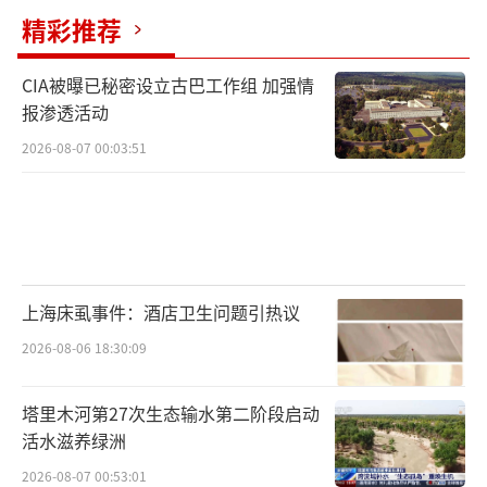
完全无法匹配虚高的估值；同时早期资本市场
精彩推荐
监管不完善，市场操纵、财务舞弊等乱象频
发，信心彻底崩塌，泡沫最终应声破裂。
CIA被曝已秘密设立古巴工作组 加强情
报渗透活动
2005-2007年周期大牛：基本面为王，A股
2026-08-07 00:03:51
史上最扎实的长牛
如果说519行情是“情绪牛”，那2005-20
07年的这轮大牛市，就是A股历史上唯一一轮纯
粹的基本面、业绩驱动牛，也是持续最稳、涨
上海床虱事件：酒店卫生问题引热议
幅最大、最具参考价值的超级行情。行情启动
前，A股经历了长达三年的持续下跌，核心桎梏
2026-08-06 18:30:09
并非流动性不足，而是制度缺陷。彼时股权分
塔里木河第27次生态输水第二阶段启动
置问题悬而未决、国有股减持压力高悬，市场
活水滋养绿洲
长期缺乏上涨根基，即便经济高速增长，股市
2026-08-07 00:53:01