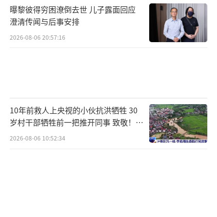
曝黎彼得穷困潦倒去世 儿子露面回应
事实证明，这只是牛市中途的洗牌洗盘。
澄清传闻与后事安排
进入牛市下半场，国内经济基本面逐步回暖，
2026-08-06 20:57:16
叠加美股纳斯达克科技牛市的外溢效应，A股科
技股接棒领涨，开启新一轮主升浪，市场情绪
再度升温，行情持续扩散。
这轮政策驱动的牛市，从1999年5月19日
10年前救人上央视的小伙抗洪牺牲 30
岁村干部牺牲前一把推开同事 致敬！送
启动，到2001年6月落幕，历时26个月，上证
别！
综指累计涨幅98.6%，是A股史上最经典的政策
2026-08-06 10:52:34
信心牛。它最终落幕的核心原因也给所有投资
者敲响了警钟：政策可以点燃牛市情绪，但唯
有企业盈利能支撑牛市高度。后期市场估值泡
沫彻底泛滥，但上市公司业绩增长乏力，盈利