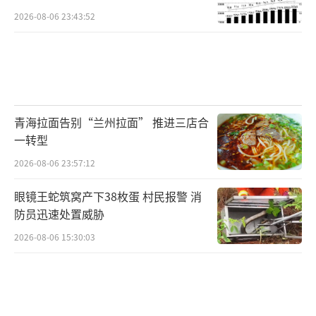
2014-2015年改革水牛：杠杆催生疯牛，快
2026-08-06 23:43:52
牛必快熊
很多老股民印象最深的，还是2014-2015年
的改革牛、杠杆牛。这是一轮最极致、最疯
狂，也最具警示意义的短期牛市。2014年，国
青海拉面告别“兰州拉面” 推进三店合
内经济增速正式下台阶，实体经济增速放缓，
一转型
基本面并不支撑大牛市行情。但市场迎来全面
2026-08-06 23:57:12
宽松周期，宽货币、宽财政双管齐下，棚改货
眼镜王蛇筑窝产下38枚蛋 村民报警 消
币化推进，叠加“新国九条”落地、央行降
防员迅速处置威胁
息、沪港通开通，市场流动性彻底泛滥。
2026-08-06 15:30:03
宽松的环境催生了强烈的改革预期，再加
上杠杆资金大规模入场、居民储蓄搬家、外资
持续北上，海量资金涌入A股，硬生生在偏弱的