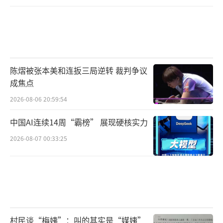
依旧持续低迷。
2005年，股权分置改革重磅落地，彻底解
开了困扰A股多年的制度枷锁，为牛市打开了绝
对空间。而这轮牛市的走势，依旧延续了“先
陈熠被张本美和连扳三局逆转 裁判争议
估值修复、后业绩爆发”的经典节奏。牛市上
成焦点
半场，市场以估值修复为主，此前超跌的国防
2026-08-06 20:59:54
军工、有色金属、非银金融率先企稳反弹，指
数稳步走高，随后经历2个月的横盘震荡、分歧
中国AI连续14周“霸榜” 展现硬核实力
洗盘，清洗不坚定筹码，为后续行情蓄力。
2026-08-07 00:33:25
短暂震荡过后，牛市进入最疯狂的下半
场。彼时国内经济高速腾飞、工业化城镇化快
速推进，全球流动性宽松、大宗商品持续走
牛，A股上市公司迎来全员业绩爆发。周期、资
村民谈“梅姨”：叫的其实是“媒姨”