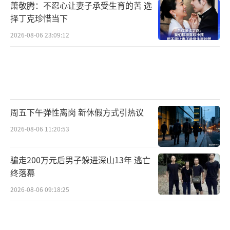
萧敬腾：不忍心让妻子承受生育的苦 选
面支撑。企业盈利没有实质性改善，市场估值
择丁克珍惜当下
被杠杆资金炒到极致，全程没有充分的回调消
2026-08-06 23:09:12
化、筹码交换过程。极致的狂欢过后，监管收
紧、去杠杆政策落地，杠杆资金集中踩踏出
逃，行情瞬间崩塌。
这轮牛市仅仅持续11个月，却暴涨148.9
周五下午弹性离岗 新休假方式引热议
6%，最终以极速崩盘收场，完美印证了A
2026-08-06 11:20:53
股“快牛必快熊、疯牛无长情”的铁律。
复盘完三轮跨越二十年的超级牛市，我们
骗走200万元后男子躲进深山13年 逃亡
终落幕
可以提炼出贯穿A股所有牛熊的四大核心规律，
也能彻底解答当下所有人的困惑：
2026-08-06 09:18:25
所有牛市，都逃不开“三段式节奏”：政