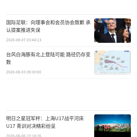
策点火、资金升温、业绩验证。初期靠政策和
信心修复估值，中期靠资金推动行情扩散，末
期靠业绩确认高度。无业绩验证的行情，都是
国际足联：向理事会和会员协会致歉 承
认提案推进失误
短期泡沫；有基本面支撑的行情，才能走长走
2026-08-07 03:44:13
远。
台风白海豚有北上登陆可能 路径仍存变
牛市途中必有多次深度回调。没有一轮牛
数
市是单边上涨，519行情有6个月回调，07年大
2026-08-03 09:30:00
牛有2个月震荡，每一次冲高回落、情绪分歧，
都是清洗浮筹、蓄力上涨的中继，绝非终点。
牛市死于狂欢，生于分歧，当下的震荡，只是
正常的中途洗牌。
明日之星冠军杯：上海U17战平河床
牛市终结有固定信号，当下完全不满足。
U17 青训对决精彩纷呈
三轮牛市落幕，无一例外都是四大信号共振：
2026-08-06 23:18:26