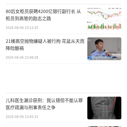
基本面上，堆出了一轮超级疯牛。这轮牛市节
80后女柜员获聘4200亿银行副行长 从
奏极快、轮动清晰。初期指数在争议中缓慢上
柜员到高管的励志之路
涨3个月，市场始终存在分歧；2014年11月降
2026-08-06 15:12:35
息落地后，行情彻底引爆，3个月内指数大涨4
3%。
21楼高空抛物嫌疑人被行拘 花盆从天而
降险酿祸
上半场，周期风格主导，非银金融、银
2026-08-06 22:48:28
行、钢铁、军工等权重板块领涨，带动指数快
速突破；下半场市场风格切换，题材炒作全面
爆发，“互联网+”概念席卷市场，各类成长题
材股集体狂欢，市场情绪达到极致，上证冲高
至5166点高位。
儿科医生漏诊获刑：我认错但不能认罪
医疗疏漏与刑事责任之争
但这轮牛市从始至终，都存在致命缺陷：
2026-08-06 13:45:15
纯资金、纯杠杆、纯预期驱动，没有任何基本