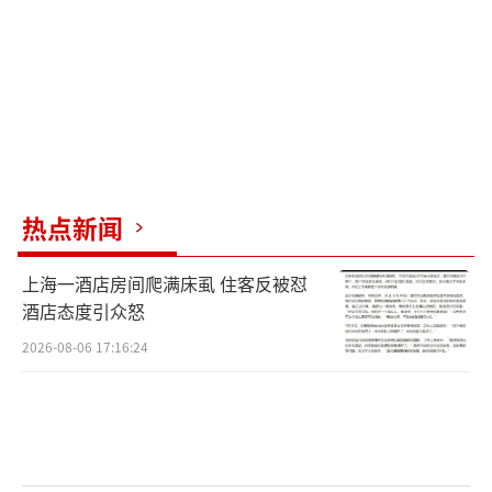
准降息释放流动性，住房制度改革激活内需，
监管层全面放开资本市场限制，再加上《人民
日报》权威社论定调提振信心，沉寂已久的A股
瞬间被点燃。
这轮牛市的走势，完美契合A股最经典的两
段式行情，也是当下行情最值得参照的模板。
热点新闻
牛市上半场，完全是政策和情绪主导的估值修
复行情，不讲业绩、不问逻辑，只看政策利
上海一酒店房间爬满床虱 住客反被怼
好。金融、电子、信息设备、互联网服务等板
酒店态度引众怒
块集体爆发，市场快速脱离底部区间，赚钱效
2026-08-06 17:16:24
应快速扩散。但短期快速拉升透支了市场情绪
和空间，随后市场迎来长达6个月的深度回调，
不少个股出现大幅回撤，彼时同样有大量投资
者喊出“牛市结束”。