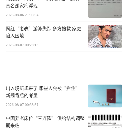
源、金融等核心行业，企业营收、利润持续高
真名谢家梅浮现
增，实打实的业绩支撑行情持续走牛，开启长
2026-08-06 21:03:04
达15个月的超级主升浪，核心板块涨幅普遍达
网红“老表”游泳失踪 多方搜救 家庭
到4-5倍。这轮行情从2005年6月998点起步，
陷入困境
一路飙升至2007年10月6124点历史高点，累计
2026-08-07 00:28:16
涨幅513.6%，历时28个月，创下A股牛市涨
幅、时长的巅峰纪录。
而这轮超级长牛的终结，同样是多重利空
共振的结果：2008年国际金融危机冲击全球经
出入境新规来了 哪些人会被“拦住”
济，国内经济增速快速放缓，货币政策收紧叠
新规背后的考量
加市场估值彻底高估，再加上限售股解禁压力
2026-08-07 00:38:57
集中释放，多重因素击穿基本面支撑，牛市彻
底终结。
中国养老床位“三连降” 供给结构调整
期来临