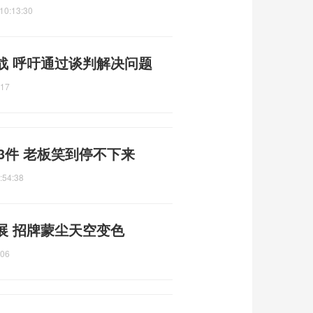
10:13:30
战 呼吁通过谈判解决问题
:17
3件 老板笑到停不下来
:54:38
展 招牌蒙尘天空变色
:06