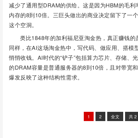
减少了通用型DRAM的供给。这是因为HBM的毛利
内存的8到10倍。三巨头做出的商业决定留下了一
这个空洞。
类比1848年的加利福尼亚淘金热，真正赚钱
同样，在AI这场淘金热中，写代码、做应用、搭模
悄悄收钱。AI时代的“铲子”包括算力芯片、存储、
的DRAM容量是普通服务器的8到10倍，且对带
爆发反映了这种结构性需求。
1
2
全文
共
2