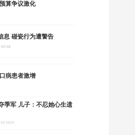
防预算争议激化
信息 碰瓷行为遭警告
:45:38
足口病患者激增
夺季军 儿子：不忍她心生遗
 10:10:01