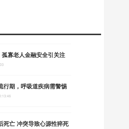
了 孤寡老人金融安全引关注
:03
流行期，呼吸道疾病需警惕
0:13:46
后死亡 冲突导致心源性猝死