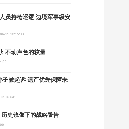
人员持枪巡逻 边境军事级安
06-15 10:15:30
获 不动声色的较量
4:29
孙子被起诉 遗产优先保障未
15 10:04:11
 历史镜像下的战略警告
:00