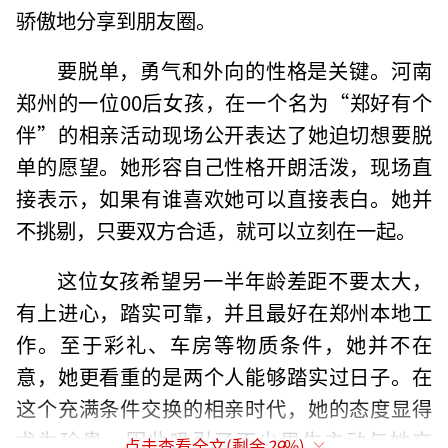
骄傲地分享到朋友圈。
要脱单，勇气和外向的性格是关键。河南
郑州的一位00后女孩，在一个名为“郑好有个
伴”的相亲活动现场公开表达了她迫切想要脱
单的愿望。她形容自己性格开朗活泼，现场直
接表示，如果有谁喜欢她可以直接表白。她并
不挑剔，只要双方合适，就可以立刻在一起。
这位女孩希望另一半年龄差距不要太大，
有上进心，踏实可靠，并且最好在郑州本地工
作。至于彩礼、车房等物质条件，她并不在
意，她更看重的是两个人能够踏实过日子。在
这个充满条件交换的相亲时代，她的态度显得
尤为珍贵，因此吸引了不少男生主动与她交
点击查看全文(剩余
29
%)