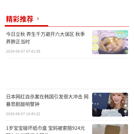
精彩推荐
今日立秋 养生千万避开六大误区 秋季
养肺正当时
2026-08-07 07:41:58
日本网红自杀案在韩国引发很大冲击 网
暴悲剧敲响警钟
2026-08-07 10:45:32
1岁宝宝碰坏纸巾盒 宝妈被索赔924元