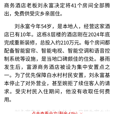
商务酒店老板刘永富决定将41个房间全部腾
出，免费供受灾乡亲居住。
刘永富今年54岁，是本地人，经营这家酒
店已有10年。这栋8层楼的酒店刚在2024年底
完成重新装修，总投入约210万元。每个房间都
配备智能窗帘、智能电视、智能空调和语音控
制系统等设施，是当地口碑颇佳的住处。暴雨
发生后，富源商务酒店被设为集中安置点之
一。为了优先保障白水村村民安置，刘永富基
本停止了对外营业，甚至婉拒了续住客人的请
求。受灾村民入住期间，他没有收取任何费
用。
刘永富表示，作为本地人，只想为家乡出
点击查看全文(剩余
41
%)