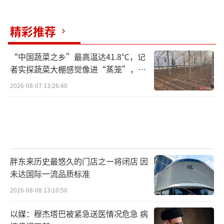
精彩推荐
“中国蔬菜之乡”最高温达41.8℃，记
者实探蔬菜大棚感觉像进“蒸笼”，有
村民称只能凌晨两点起来干活
2026-08-07 13:26:40
胖东来历史最悠久的门店之一将闭店 因
未达国际一流品质标准
2026-08-08 13:10:50
以媒：穆杰塔巴被紧急送医情况危急 病