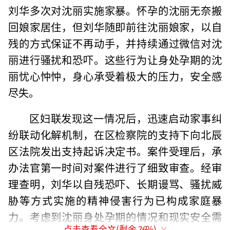
刘华多次对沈丽实施家暴。怀孕的沈丽无奈搬
回娘家居住，但刘华随即前往沈丽娘家，以自
残的方式保证不再动手，并持续通过微信对沈
丽进行骚扰和恐吓。这些行为让身处孕期的沈
丽忧心忡忡，身心承受着极大的压力，安全感
尽失。
区妇联发现这一情况后，迅速启动家事纠
纷联动化解机制，在区检察院的支持下向北辰
区法院发出支持起诉决定书。案件受理后，承
办法官第一时间对案件进行了细致审查。经审
理查明，刘华以自残恐吓、长期谩骂、骚扰威
胁等方式实施的精神侵害行为已构成家庭暴
力。考虑到沈丽身处孕期的情况和现实安全需
点击查看全文(剩余
26
%)