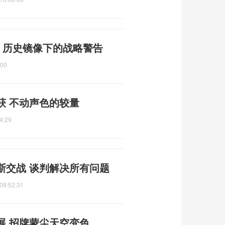
 历史镜像下的战略警告
:00
获 不动声色的较量
4:29
斯交战 谈判解决所有问题
09:52:31
展 招牌蒙尘天空变色