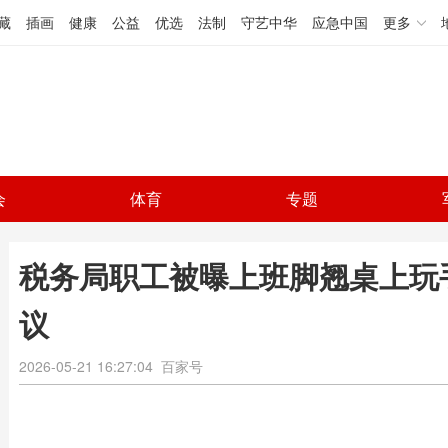
藏
插画
健康
公益
优选
法制
守艺中华
应急中国
更多
会
体育
专题
税务局职工被曝上班脚翘桌上玩
议
2026-05-21 16:27:04
百家号