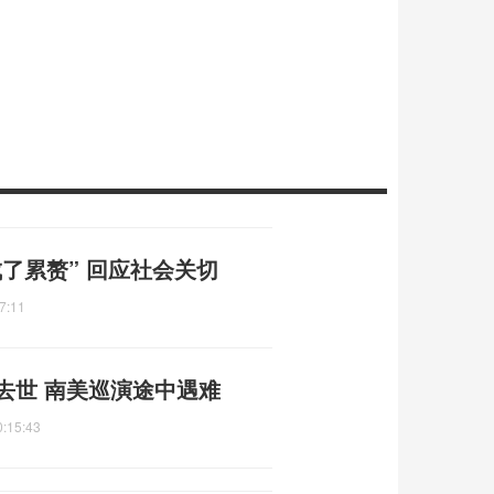
了累赘” 回应社会关切
7:11
去世 南美巡演途中遇难
0:15:43