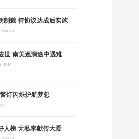
朗制裁 待协议达成后实施
10:00:04
去世 南美巡演途中遇难
0:15:43
 警灯闪烁护航梦想
:46
好人榜 无私奉献传大爱
10:06:06