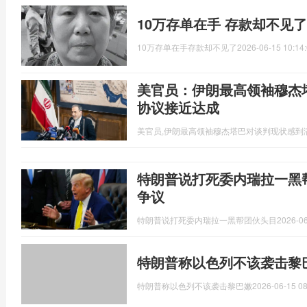
10万存单在手 存款却不见
10万存单在手存款却不见了
2026-06-15 10:14
美官员：伊朗最高领袖穆杰
协议接近达成
美官员,伊朗最高领袖穆杰塔巴对谈判现状感到
特朗普说打死委内瑞拉一黑
争议
特朗普说打死委内瑞拉一黑帮团伙头目
2026-06
特朗普称以色列不该袭击黎
特朗普称以色列不该袭击黎巴嫩
2026-06-15 08