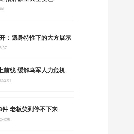
:06
公开：隐身特性下的大方展示
6:37
上前线 缓解乌军人力危机
9:52:01
3件 老板笑到停不下来
:54:38