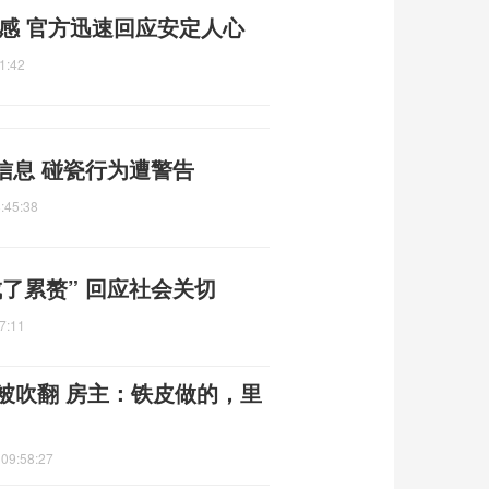
感 官方迅速回应安定人心
1:42
信息 碰瓷行为遭警告
:45:38
了累赘” 回应社会关切
7:11
被吹翻 房主：铁皮做的，里
 09:58:27