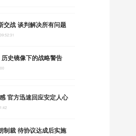
斯交战 谈判解决所有问题
09:52:31
 历史镜像下的战略警告
:00
感 官方迅速回应安定人心
1:42
朗制裁 待协议达成后实施