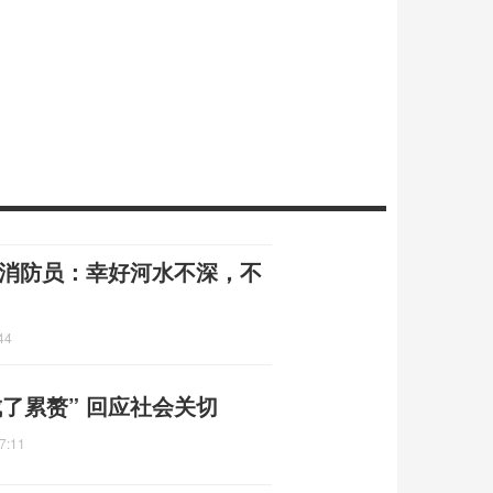
 消防员：幸好河水不深，不
44
了累赘” 回应社会关切
7:11