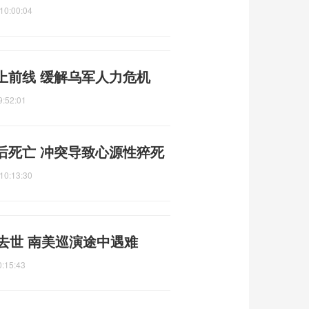
10:00:04
上前线 缓解乌军人力危机
9:52:01
后死亡 冲突导致心源性猝死
10:13:30
去世 南美巡演途中遇难
0:15:43