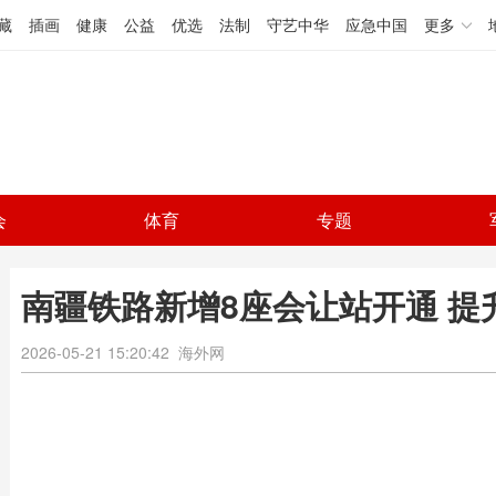
藏
插画
健康
公益
优选
法制
守艺中华
应急中国
更多
会
体育
专题
南疆铁路新增8座会让站开通 提
2026-05-21 15:20:42
海外网