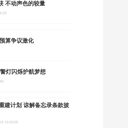
获 不动声色的较量
4:29
防预算争议激化
 警灯闪烁护航梦想
:46
朗重建计划 谅解备忘录条款披
15 10:03:09