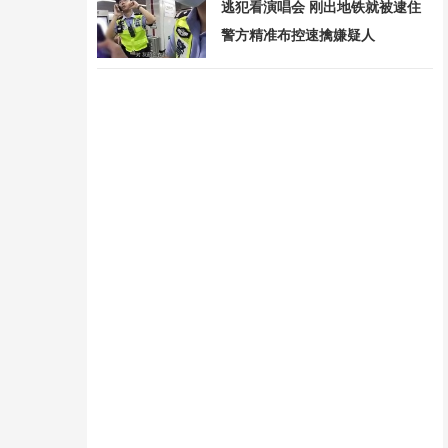
逃犯看演唱会 刚出地铁就被逮住
警方精准布控速擒嫌疑人