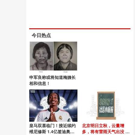
今日热点
申军良称或将知道梅姨长
相和信息！
皇马双喜临门！接近续约
北京明日立秋，云量增
维尼修斯 1.4亿签迪奥曼
多，将有雷雨天气出没 高