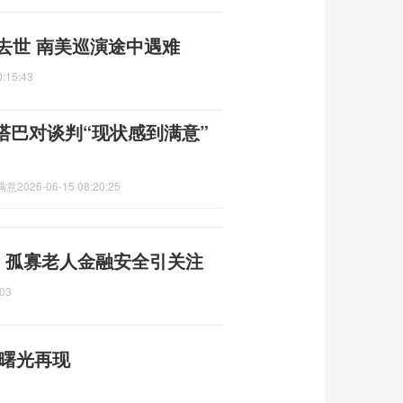
去世 南美巡演途中遇难
0:15:43
塔巴对谈判“现状感到满意”
满意
2026-06-15 08:20:25
了 孤寡老人金融安全引关注
:03
平曙光再现