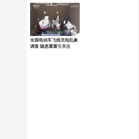
德达协议 即将官宣 潜力
温预警持续生效
新星加盟引发期待
全国电动车飞线充电乱象
调查 隐患重重引关注