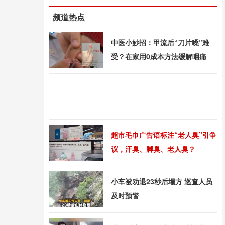
频道热点
中医小妙招：甲流后“刀片嗓”难
受？在家用0成本方法缓解咽痛
超市毛巾广告语标注“老人臭”引争
议，汗臭、脚臭、老人臭？
小车被劝退23秒后塌方 巡查人员
及时预警