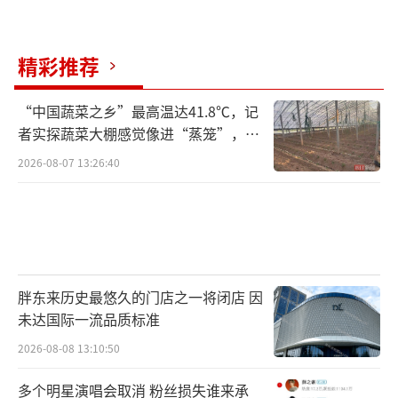
精彩推荐
“中国蔬菜之乡”最高温达41.8℃，记
者实探蔬菜大棚感觉像进“蒸笼”，有
村民称只能凌晨两点起来干活
2026-08-07 13:26:40
胖东来历史最悠久的门店之一将闭店 因
未达国际一流品质标准
2026-08-08 13:10:50
多个明星演唱会取消 粉丝损失谁来承