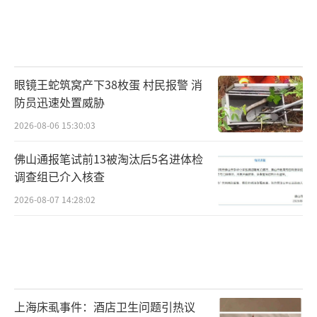
眼镜王蛇筑窝产下38枚蛋 村民报警 消
防员迅速处置威胁
2026-08-06 15:30:03
佛山通报笔试前13被淘汰后5名进体检
调查组已介入核查
2026-08-07 14:28:02
上海床虱事件：酒店卫生问题引热议