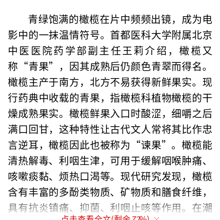
青绿饱满的橄榄在片中频频出镜，成为电
影中的一抹温情符号。首都医科大学附属北京
中医医院药学部副主任王莉介绍，橄榄又
称“青果”，因其成熟后仍颜色青翠而得名。
橄榄主产于南方，北方不易获得新鲜果实。现
行药典中收载的青果，指橄榄科植物橄榄的干
燥成熟果实。橄榄鲜果入口时酸涩，细嚼之后
满口回甘，这种特性让古代文人常将其比作忠
言逆耳，橄榄因此也被称为“谏果”。橄榄能
清热解毒、利咽生津，可用于缓解咽喉肿痛、
咳嗽痰黏、烦热口渴等。现代研究发现，橄榄
含有丰富的多酚类物质、矿物质和膳食纤维，
具有抗炎镇痛、抑菌、利咽止咳等作用。在潮
点击查看全文(剩余
72
%)