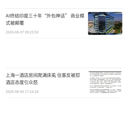
史可追溯到《神农本草经》，但其传统功效主
要是活血化瘀、解毒消积。例如大家熟知的中
AI终结印度三十年“外包神话” 商业模
成药“康复新液”，就是由美洲大蠊提取物制
式被颠覆
成的，主要用于活血化瘀，内服可止胃痛、止
2026-08-07 09:25:50
血，外用能促进伤口愈合。现代药理学研究显
示，美洲大蠊的有效成分主要包括多肽类、氨
基酸、核苷类、脂肪酸及糖类等，具有抗肿
瘤、促进组织修复、增强免疫力、抗氧化、抗
上海一酒店房间爬满床虱 住客反被怼
炎、抗菌、保护心血管等多种药理作用，临床
酒店态度引众怒
上可用于治疗胃癌、促进创面愈合、治疗胃溃
2026-08-06 17:16:24
疡、提高免疫力等。王莉提醒，蟑螂煮水并非
治疗小儿肚子胀气的可靠方法，绝对不要在家
自行捕捉蟑螂煮水。针对小儿腹胀，目前临床
已有多种成熟药物可供选择。药用蟑螂与家中