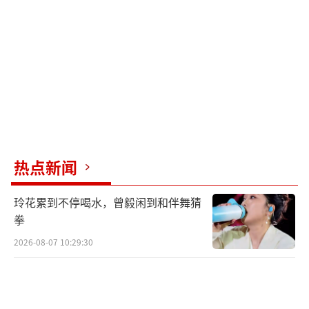
子是大戟科植物的干燥果实，味甘、酸、涩，
性凉，具有清热凉血、健胃消食、生津止咳的
功效，常用于治疗血热血瘀、消化不良、腹
胀、咳嗽口干等。现代研究表明，余甘子富含
有机酸、酚类、多糖及多种微量元素，维生素C
含量也很高，有很好的抗氧化、降血压等作
用。以油柑为原料制成的饮品有助于消食健
热点新闻
胃，但因为性凉，脾胃虚寒或正腹泻的人不宜
食用。
玲花累到不停喝水，曾毅闲到和伴舞猜
拳
电影中，阿嬷对南枝说：“小弟肚子胀
2026-08-07 10:29:30
气，你就寄了秘方来，用蟑螂煮水。”这一幕
让很多观众纳闷：蟑螂煮水能治疗小儿肚子胀
气吗？王莉介绍，蟑螂学名“蜚蠊”，入药历