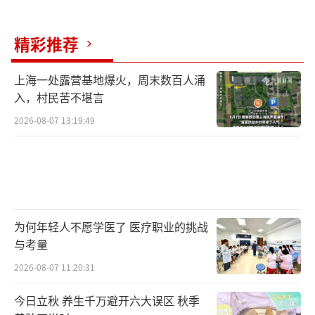
常见的害虫完全是不同物种。北方家庭出没的
通常是德国小蠊，而入药所用的是美洲大蠊或
精彩推荐
澳洲大蠊。日常见到的蟑螂携带大量病菌、寄
生虫卵，还可能沾有杀虫剂，即使高温煎煮也
上海一处露营基地爆火，周末数百人涌
未必能完全清除所有风险，切不可擅自使用。
入，村民苦不堪言
（责任编辑：zhangxiaohua）
2026-08-07 13:19:49
为何年轻人不愿学医了 医疗职业的挑战
与考量
2026-08-07 11:20:31
今日立秋 养生千万避开六大误区 秋季