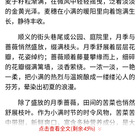
麦子籽粒渐满，在微风中轻轻摇曳，泛着淡淡
的金黄光泽。麦穗在小满的暖阳里向着饱满生
长，静待丰收。
顺义的街头巷尾或公园、庭院里，月季与
蔷薇悄然盛放，缀满枝头。月季舒展着层层花
瓣，花姿绰约；蔷薇顺着藤蔓攀缘而上，细碎
的花瓣缀满篱墙，淡香萦绕。一浓一淡，一艳
一柔，把小满的热烈与温婉酿成一缕缕沁人的
芬芳，晕染出初夏的浪漫。
除了盛放的月季蔷薇，田间的苦菜也悄然
舒展枝叶。作为小满时节的时令风物，苦菜苦
中带甜，新鲜爽口，富含多种营养成分，是大
点击查看全文(剩余
45
%)
自然馈赠的养生美味。无论是清炒苦菜的清