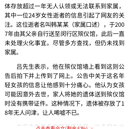
体存放超过一年无人认领或无法联系到家属，
其中一位24岁女性逝者的信息引起了网友的关
注。这位逝者名叫韩某某（家属口述），于200
7年由其父亲自行送至闵行区殡仪馆，此后一直
未处理火化事宜。尽管多方查找，但仍未找到
家属。
吕先生表示，他在殡仪馆墙上看到这则公
告后拍下并上传到了网上。公告中关于这名年
轻女孩的信息让他感到十分痛心。他认为女孩
可能因意外去世，家人将她的遗体送到殡仪馆
时没有携带证件。这种情况下，遗体被存放了1
8年无人问津，让人唏嘘不已。
在吕先生发布的视频评论区，许多网友也
点击查看全文(剩余
52
%)