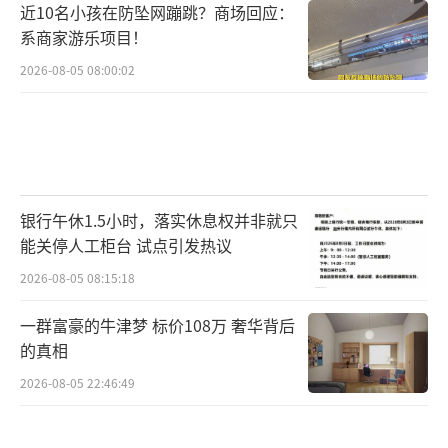
近10名小孩在防坠网蹦跳？商场回应：
系商家游乐项目！
2026-08-05 08:00:02
银行午休1.5小时，落实休息权并非就只
能关停人工柜台 试点引发热议
2026-08-05 08:15:18
一群富豪的牛津梦 标价108万 奢华背后
的真相
2026-08-05 22:46:49