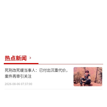
的，殡仪馆应当向社会公告。公告期满仍无人
办理的，殡仪馆应将相关情况报告主管民政部
门，由民政部门决定是否继续保留遗体。对于
不需要继续保留遗体的情况，殡仪馆可以凭死
亡证明和民政部门的意见进行火化，并将相关
资料存档。
（责任编辑：0882）
热点新闻
死刑改死缓当事人：已付出沉重代价，
案件再审引关注
2026-08-06 07:37:00