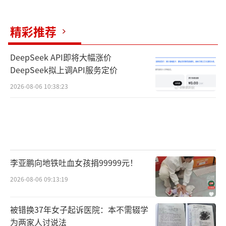
精彩推荐
DeepSeek API即将大幅涨价
DeepSeek拟上调API服务定价
2026-08-06 10:38:23
李亚鹏向地铁吐血女孩捐99999元！
2026-08-06 09:13:19
被错换37年女子起诉医院：本不需辍学
为两家人讨说法