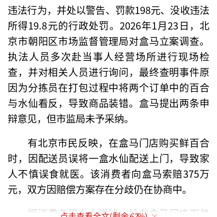
违法行为，并处以警告、罚款198元、没收违法
所得19.8元的行政处罚。2026年1月23日，北
京市朝阳区市场监督管理局对盒马立案调查。
执法人员多次赴当事人经营场所进行现场检
查，并对相关人员进行询问，最终查明事件原
因为分拣员在打包过程中将两个订单中的百合
与水仙看反，导致商品装错。盒马提出两条申
辩意见，但市监局未予采纳。
有北京市民反映，在盒马门店购买鲜百合
时，因配送员误将一盒水仙配送上门，导致家
人不慎误食就医。该消费者向盒马索赔375万
元，双方因赔偿方案存在分歧仍在协商中。
据消费者周女士讲述，她在盒马门店下单
点击查看全文(剩余
62
%)