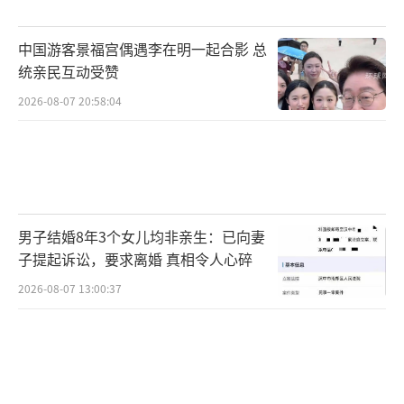
百合，可清甜入菜，安心享用。
中国游客景福宫偶遇李在明一起合影 总
（责任编辑：0882）
统亲民互动受赞
2026-08-07 20:58:04
男子结婚8年3个女儿均非亲生：已向妻
子提起诉讼，要求离婚 真相令人心碎
2026-08-07 13:00:37