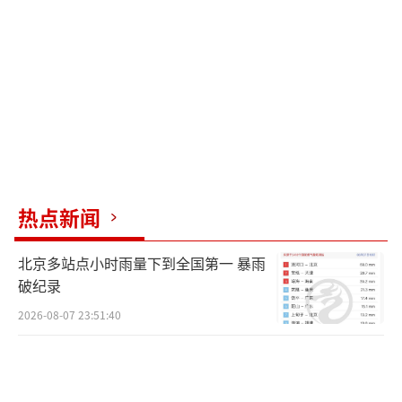
中。公司将积极配合相关部门依法依规承担责
任，并对相关流程进行整改，避免类似情况发
生。公司再次向受影响的顾客表示歉意。水仙
体内含有石蒜碱、多花水仙碱等成分，误食后
容易引发呕吐、腹泻等中毒反应。相比之下，
食用百合不仅安全，还是传统药材，有润肺安
神的功效。食用百合主要是兰州百合、龙牙百
合等传统种类，适合入菜入药；而花市里色彩
热点新闻
鲜艳的百合多为观赏品种，一般不推荐食用。
北京多站点小时雨量下到全国第一 暴雨
过去，我国百合种球长期依赖进口，吴健团队
破纪录
研发出低成本唤醒技术，使国产百合种球的开
2026-08-07 23:51:40
花率大幅提升，价格也更亲民。认清圆滚滚的
球茎很重要：外有褐皮、内如洋葱的是水仙，
只可远观不可食用；无皮多鳞、片片肥厚的是