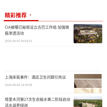
表。谢尔盖耶夫铝业联合有限公司执行董事奥
列格·福缅科表示，他们将依托中国企业的参
精彩推荐
与和投资，实现铝坯和铝锭的本土生产。
CIA被曝已秘密设立古巴工作组 加强情
在汽车、家电、化工等领域，多家中国企
报渗透活动
业已经深度布局俄罗斯市场。例如，长城汽车
2026-08-07 00:03:51
在图拉州建有整车厂；海尔也在俄罗斯建设了
冰箱、洗衣机、电视等工厂。此外，AI和机器
人等前沿领域也越来越受关注，中俄经贸合作
前景广阔。诚通国际、格林伍德国际贸易中心
董事长孙伯辉表示，已有中国企业计划在园区
上海床虱事件：酒店卫生问题引热议
新建的展览展示中心租用场地展示机器人，双
2026-08-06 18:30:09
方在这一领域的合作潜力巨大。
塔里木河第27次生态输水第二阶段启动
中国企业确实抓住了市场机遇，但这并非
活水滋养绿洲