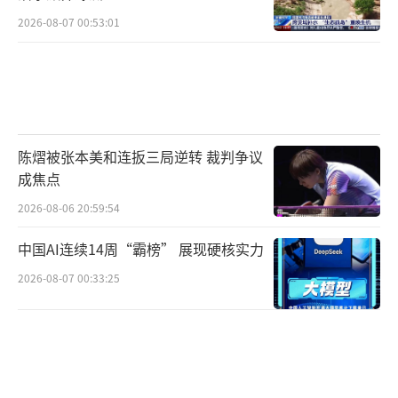
靠“捡漏”，而是凭借实打实的产品竞争力和
2026-08-07 00:53:01
快速的本土化能力。在人工智能等前沿领域，
中俄也有很大的合作空间，值得共同努力。
（责
任编辑：0882）
陈熠被张本美和连扳三局逆转 裁判争议
成焦点
2026-08-06 20:59:54
中国AI连续14周“霸榜” 展现硬核实力
2026-08-07 00:33:25