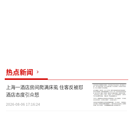
如相机电池和大疆稳定器。维多利亚从俄罗斯
企业跳槽到一家中国企业工作，负责市场和销
售。她表示，近年来中国市场对俄罗斯原材料
的需求很大，两国关系良好，贸易额也在不断
增长。她与中国同事相处融洽，感到非常舒
适。
中国企业如何在俄罗斯扎根呢？位于莫斯
热点新闻
科市区西北方向的格林伍德国际贸易中心是一
个重要起点。目前这里有约160家中国企业入
上海一酒店房间爬满床虱 住客反被怼
驻，从事的行业从汽车机械到跨境电商等，类
酒店态度引众怒
型更加多元。重型机械是中国最早进入俄罗斯
2026-08-06 17:16:24
的产品之一，现在中国品牌占当地市场超八成
份额。例如柳工自2004年进入俄罗斯以来，高
峰时年销3000台，出口额达30亿元。技术过