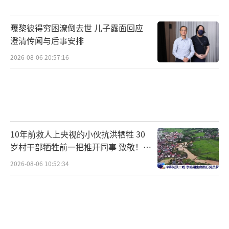
硬、服务优良，还在当地建立了研究中心，专
曝黎彼得穷困潦倒去世 儿子露面回应
门研究极寒条件下的林业和矿山机械。现在，
澄清传闻与后事安排
柳工的24个大类产品在俄罗斯多个行业中发挥
2026-08-06 20:57:16
作用。
无论是长期扎根当地的机械工业企业，还
是刚来到俄罗斯的中小企业，都面临西方品牌
撤离带来的市场机会。但要真正扎根并留下
10年前救人上央视的小伙抗洪牺牲 30
来，关键在于企业自身的实力和本土化布局。2
岁村干部牺牲前一把推开同事 致敬！送
014年起，俄罗斯推行“进口替代”战略，鼓励
别！
2026-08-06 10:52:34
本土化制造。这对中国企业来说意味着更高的
税费和出口成本。因此，中俄合资在当地建厂
和技术合作变得越来越普遍。我们采访期间遇
到了正在与中方团队沟通建厂项目的俄方代