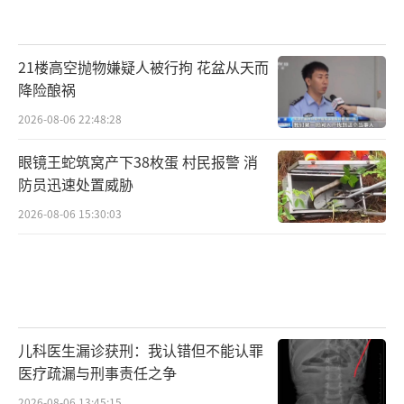
21楼高空抛物嫌疑人被行拘 花盆从天而
降险酿祸
2026-08-06 22:48:28
眼镜王蛇筑窝产下38枚蛋 村民报警 消
防员迅速处置威胁
2026-08-06 15:30:03
儿科医生漏诊获刑：我认错但不能认罪
医疗疏漏与刑事责任之争
2026-08-06 13:45:15