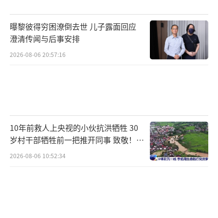
湖婚姻登记中心已在520和521两天放出比平常
多几倍的名额，但均被约满。考虑到人数过多
曝黎彼得穷困潦倒去世 儿子露面回应
可能造成排队时间过长，中心临时开设多个办
澄清传闻与后事安排
理窗口，从凌晨0点开始办理。据不完全统计，
2026-08-06 20:57:16
大约有1000多对新人前来办理。虽然目前已全
面实行线上预约办理，但不知情的新人来到线
下也可以带好证件排队办理，不会让大家白跑
一趟。
（责任编辑：0882）
10年前救人上央视的小伙抗洪牺牲 30
岁村干部牺牲前一把推开同事 致敬！送
别！
2026-08-06 10:52:34