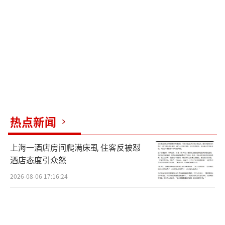
后，他们还专门送上干果表示感谢。
一位跟拍摄影师介绍，其实从520凌晨0点
就已经开始办理登记，需要大家提前来排队，
所以好多人没睡就过来了。因为人太多，婚姻
登记中心临时又加了十几个窗口，但仍忙不过
来。
热点新闻
赛里木湖景区官方小程序显示，5月20日、
21日的婚姻登记各时间段的预约名额已全部爆
上海一酒店房间爬满床虱 住客反被怼
满。20日上午，婚姻登记中心工作人员表示，
酒店态度引众怒
目前婚姻登记工作正在进行中，新人可根据预
2026-08-06 17:16:24
约时间段提前约一个小时前来。
博州民政局的一名工作人员透露，赛里木