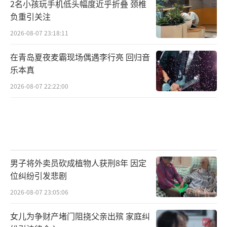
2名小孩玩手机低头幅度近乎折叠 颈椎
负重引关注
2026-08-07 23:18:11
在青岛夏夜麦霸现场偶遇李行亮 回归音
乐本真
2026-08-07 22:22:00
男子将外卖员砍成植物人获刑8年 因定
位纠纷引发悲剧
2026-08-07 23:05:06
女儿为争财产堵门阻挠父亲出殡 家庭纠