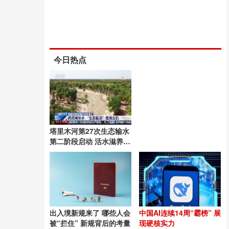
今日热点
塔里木河第27次生态输水
第二阶段启动 活水滋养绿
洲
出入境新规来了 哪些人会
中国AI连续14周“霸榜” 展
被“拦住” 新规背后的考量
现硬核实力