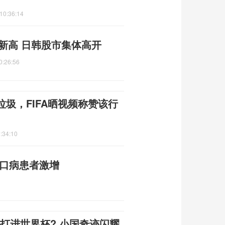
10:36:14
史新高 日韩股市集体高开
0:26:56
圾，FIFA晒视频称赞该行
:34:10
足口病患者激增
么打进世界杯? 小国奇迹闪耀