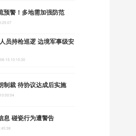
流预警！多地需加强防范
0:25:07
人员持枪巡逻 边境军事级安
06-15 10:15:30
朗制裁 待协议达成后实施
10:00:04
信息 碰瓷行为遭警告
:45:38