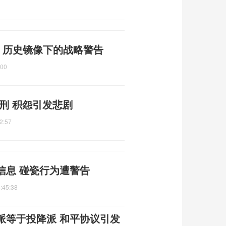
 历史镜像下的战略警告
:00
刑 积怨引发悲剧
2:57
信息 碰瓷行为遭警告
:45:38
派等于投降派 和平协议引发