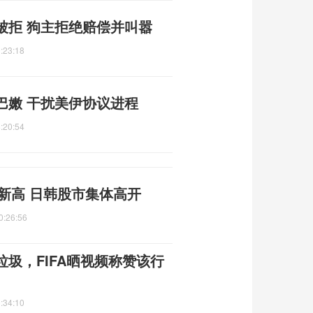
被拒 狗主拒绝赔偿并叫嚣
:23:18
巴嫩 干扰美伊协议进程
:20:54
史新高 日韩股市集体高开
0:26:56
圾，FIFA晒视频称赞该行
:34:10