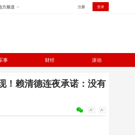
地方频道
注册
登录
军事
财经
滚动
现！赖清德连夜承诺：没有
关键词：