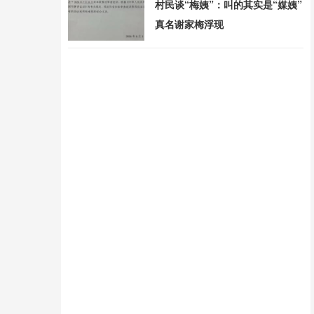
村民谈“梅姨”：叫的其实是“媒姨”
真名谢家梅浮现