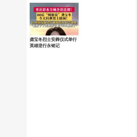
法不一
龚宝冬烈士安葬仪式举行
英雄逆行永铭记