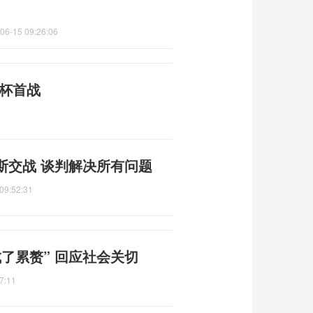
06-15 09:26:06
界杯首战
斯交战 谈判解决所有问题
09:52:31
了累赘” 回应社会关切
7:11