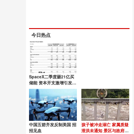
今日热点
SpaceX二季度砸21亿买
储能 资本开支激增引发市
场担忧
中国五箭齐发反制美国 招
孩子被冲走溺亡 家属质疑
招见血
泄洪未通知 景区与政府说