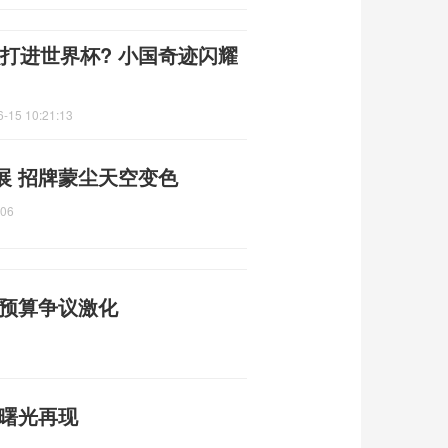
么打进世界杯? 小国奇迹闪耀
6-15 10:21:13
展 招牌蒙尘天空变色
:06
防预算争议激化
平曙光再现