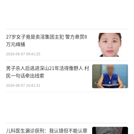
27岁女子竟是卖淫集团主犯 警方悬赏8
万元缉捕
2026-08-07 09:41:25
男子杀人后逃进深山21年活得像野人 村
民一句话牵出线索
2026-08-07 10:41:31
儿科医生漏诊获刑：我认错但不能认罪