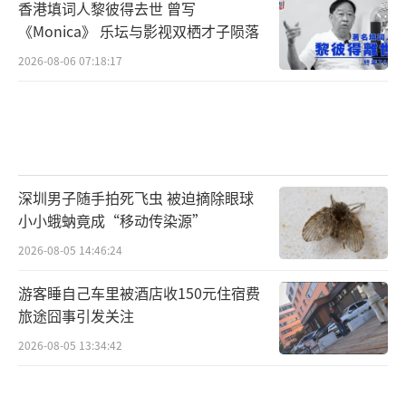
香港填词人黎彼得去世 曾写
《Monica》 乐坛与影视双栖才子陨落
2026-08-06 07:18:17
深圳男子随手拍死飞虫 被迫摘除眼球
小小蛾蚋竟成“移动传染源”
2026-08-05 14:46:24
游客睡自己车里被酒店收150元住宿费
旅途囧事引发关注
2026-08-05 13:34:42